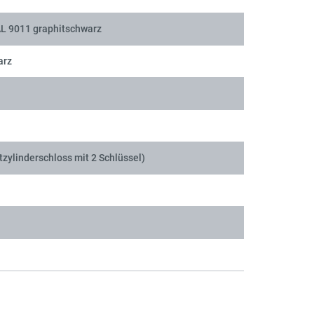
AL 9011 graphitschwarz
arz
tzylinderschloss mit 2 Schlüssel)