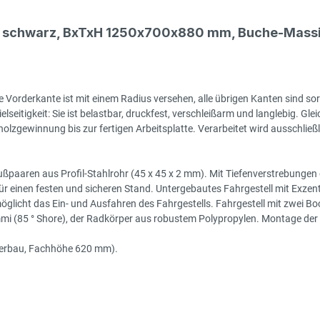
- schwarz, BxTxH 1250x700x880 mm, Buche-Massiv
 Vorderkante ist mit einem Radius versehen, alle übrigen Kanten sind sor
seitigkeit: Sie ist belastbar, druckfest, verschleißarm und langlebig. Gleic
zgewinnung bis zur fertigen Arbeitsplatte. Verarbeitet wird ausschließlic
ßpaaren aus Profil-Stahlrohr (45 x 45 x 2 mm). Mit Tiefenverstrebungen
 einen festen und sicheren Stand. Untergebautes Fahrgestell mit Exzenter
glicht das Ein- und Ausfahren des Fahrgestells. Fahrgestell mit zwei B
(85 ° Shore), der Radkörper aus robustem Polypropylen. Montage der Roll
terbau, Fachhöhe 620 mm).