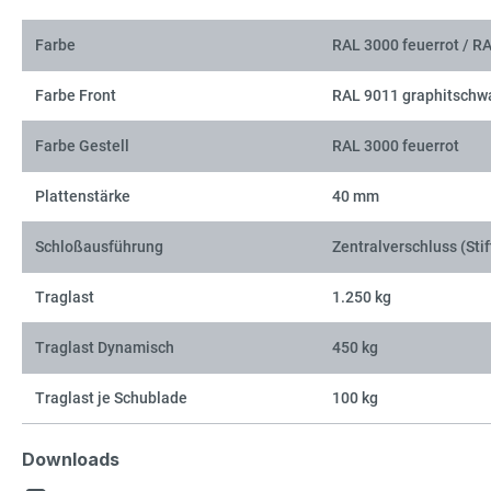
Farbe
RAL 3000 feuerrot / R
Farbe Front
RAL 9011 graphitschw
Farbe Gestell
RAL 3000 feuerrot
Plattenstärke
40 mm
Schloßausführung
Zentralverschluss (Stif
Traglast
1.250 kg
Traglast Dynamisch
450 kg
Traglast je Schublade
100 kg
Downloads