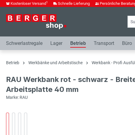
1
Kostenloser Versand
Schnelle Lieferung
Persönliche Beratun
springen
Zur Hauptnavigation springen
Schwerlastregale
Lager
Betrieb
Transport
Büro
Betrieb
Werkbänke und Arbeitstische
Werkbank - Profi Ausfü
RAU Werkbank rot - schwarz - Breit
Arbeitsplatte 40 mm
Marke: RAU