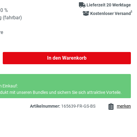
Lieferzeit 20 Werktage
90 %
1
Kostenloser Versand
g (fahrbar)
re
b den gewünschten Wert ein oder benutze 
In den Warenkorb
 Einkauf:
ukt mit unseren Bundles und sichern Sie sich attraktive Vorteile.
Artikelnummer:
165639-FR-GS-BS
merken