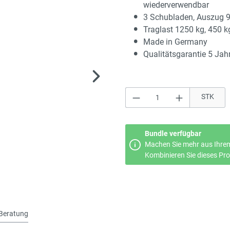
wiederverwendbar
3 Schubladen, Auszug 
Traglast 1250 kg, 450 k
Made in Germany
Qualitätsgarantie 5 Jah
Produkt Anzahl: Gi
STK
Bundle verfügbar
Machen Sie mehr aus Ihrem
Kombinieren Sie dieses Prod
Beratung