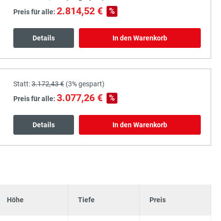
2.814,52 €
%
Preis für alle:
Details
In den Warenkorb
Statt:
3.172,43 €
(
3%
gespart)
3.077,26 €
%
Preis für alle:
Details
In den Warenkorb
Höhe
Tiefe
Preis