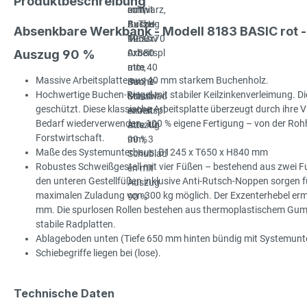
Produktbeschreibung
Absenkbare Werkbank - Modell 8183 BASIC rot 
Auszug 90 %
Massive Arbeitsplatte aus 40 mm starkem Buchenholz.
Hochwertige Buchen-Riegel mit stabiler Keilzinkenverleimung. Die
geschützt. Diese klassische Arbeitsplatte überzeugt durch ihre Viel
Bedarf wiederverwenden. 100 % eigene Fertigung – von der Rohhol
Forstwirtschaft.
Maße des Systemunterbaus: B1245 x T650 x H840 mm
Robustes Schweißgestell mit vier Füßen – bestehend aus zwei Fu
den unteren Gestellfüßen inklusive Anti-Rutsch-Noppen sorgen für
maximalen Zuladung von 300 kg möglich. Der Exzenterhebel ermö
mm. Die spurlosen Rollen bestehen aus thermoplastischem Gummi 
stabile Radplatten.
Ablageboden unten (Tiefe 650 mm hinten bündig mit Systemun
Schiebegriffe liegen bei (lose).
Technische Daten