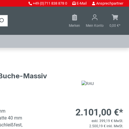
+49 (0)711 838 878 0
E-Mail
Ansprechpartner
Merken
Mein Konto
0,00 €*
- Buche-Massiv
2.101,00 €*
 mm
latte 40 mm
exkl. 399,19 € MwSt.
schleißfest,
2.500,19 € inkl. MwSt.