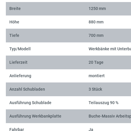
Breite
1250 mm
Höhe
880 mm
Tiefe
700 mm
Typ/Modell
Werkbänke mit Unterb
Lieferzeit
20 Tage
Anlieferung
montiert
Anzahl Schubladen
3 Stück
Ausführung Schublade
Teilauszug 90 %
Ausführung Werkbankplatte
Buche-Massiv Arbeitsp
Fahrbar
Ja