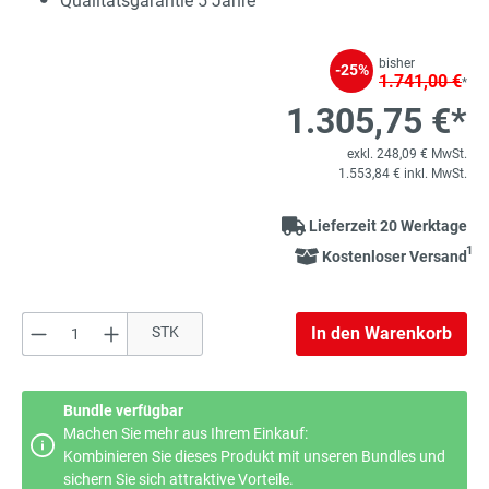
Qualitätsgarantie 5 Jahre
bisher
-25%
1.741,00 €
*
1.305,75 €*
exkl. 248,09 € MwSt.
1.553,84 € inkl. MwSt.
Lieferzeit 20 Werktage
1
Kostenloser Versand
Produkt Anzahl: Gib den gewünschten Wert e
STK
In den Warenkorb
Bundle verfügbar
Machen Sie mehr aus Ihrem Einkauf:
Kombinieren Sie dieses Produkt mit unseren Bundles und
sichern Sie sich attraktive Vorteile.