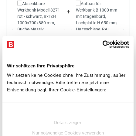
+
Statt:
1.796,04 €
(
3%
gespart)
1.742,16 €
%
Preis für alle:
Details
In den Warenkorb
Wir schätzen Ihre Privatsphäre
Wir setzen keine Cookies ohne Ihre Zustimmung, außer
technisch notwendige. Bitte treffen Sie jetzt eine
Entscheidung bzgl. Ihrer Cookie-Einstellungen:
+
Einwilligungsauswahl
Details zeigen
Nur notwendige Cookies verwenden
Statt:
1.941,75 €
(
3%
gespart)