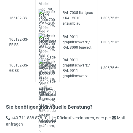
RAL 7035 lichtgrau
165132-BS
/ RAL 5010
1.305,75 €*
enzianblau
RAL 9011
165132-GS-
graphitschwarz /
1.305,75 €*
FR-BS
RAL 3000 feuerrot
RAL 9011
165132-GS-
graphitschwarz /
1.305,75 €*
GS-BS
RAL 9011
graphitschwarz
Sie benötigen individuelle Beratung?
+49 711 838 878 - 0
,
hier Rückruf vereinbaren
, oder per
Mail
anfragen