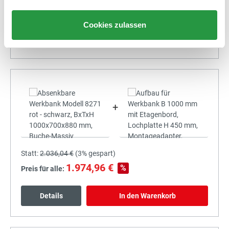
1.883,50 €
%
Preis für alle:
Cookies zulassen
Details
In den Warenkorb
+
Statt:
2.036,04 €
(
3%
gespart)
1.974,96 €
%
Preis für alle:
Details
In den Warenkorb