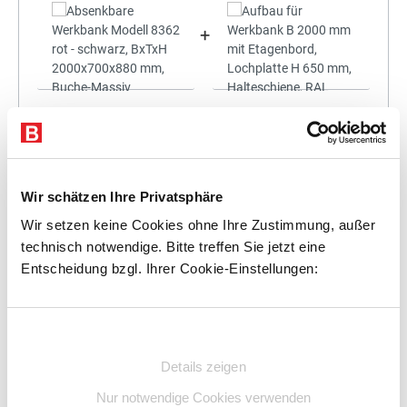
+
Statt:
2.397,11 €
(
3%
gespart)
2.325,20 €
%
Preis für alle:
Details
In den Warenkorb
Wir schätzen Ihre Privatsphäre
Wir setzen keine Cookies ohne Ihre Zustimmung, außer
technisch notwendige. Bitte treffen Sie jetzt eine
Entscheidung bzgl. Ihrer Cookie-Einstellungen:
+
Einwilligungsauswahl
Details zeigen
Nur notwendige Cookies verwenden
Statt:
2.570,25 €
(
3%
gespart)