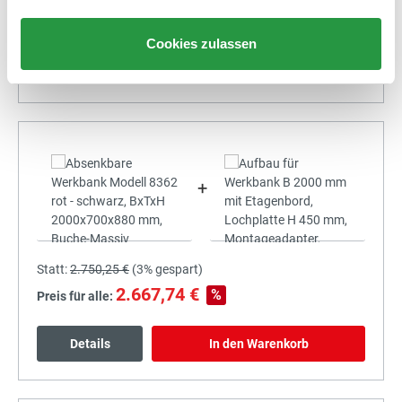
2.493,14 €
%
Preis für alle:
Cookies zulassen
Details
In den Warenkorb
+
Statt:
2.750,25 €
(
3%
gespart)
2.667,74 €
%
Preis für alle:
Details
In den Warenkorb