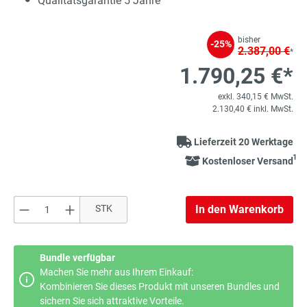
Qualitätsgarantie 5 Jahre
bisher
-25%
2.387,00 €
*
1.790,25 €*
exkl. 340,15 € MwSt.
2.130,40 € inkl. MwSt.
Lieferzeit 20 Werktage
1
Kostenloser Versand
Produkt Anzahl: Gib den gewünschten Wert e
STK
In den Warenkorb
Bundle verfügbar
Machen Sie mehr aus Ihrem Einkauf:
Kombinieren Sie dieses Produkt mit unseren Bundles und
sichern Sie sich attraktive Vorteile.