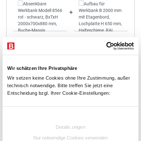
+
Statt:
2.177,36 €
(
3%
gespart)
2.112,04 €
%
Preis für alle:
Details
In den Warenkorb
Wir schätzen Ihre Privatsphäre
Wir setzen keine Cookies ohne Ihre Zustimmung, außer
technisch notwendige. Bitte treffen Sie jetzt eine
Entscheidung bzgl. Ihrer Cookie-Einstellungen:
+
Einwilligungsauswahl
Details zeigen
Nur notwendige Cookies verwenden
Statt:
2.350,50 €
(
3%
gespart)