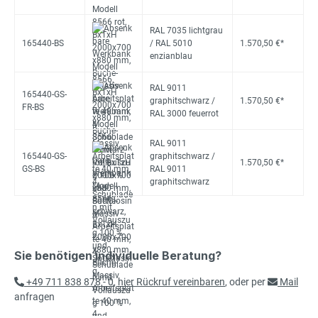
RAL 7035 lichtgrau
165440-BS
/ RAL 5010
1.570,50 €*
enzianblau
RAL 9011
165440-GS-
graphitschwarz /
1.570,50 €*
FR-BS
RAL 3000 feuerrot
RAL 9011
165440-GS-
graphitschwarz /
1.570,50 €*
GS-BS
RAL 9011
graphitschwarz
Sie benötigen individuelle Beratung?
+49 711 838 878 - 0
,
hier Rückruf vereinbaren
, oder per
Mail
anfragen