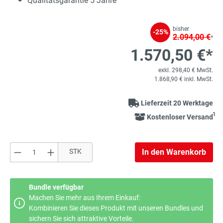
Qualitätsgarantie 5 Jahre
bisher
-25%
2.094,00 €
*
1.570,50 €*
exkl. 298,40 € MwSt.
1.868,90 € inkl. MwSt.
Lieferzeit 20 Werktage
1
Kostenloser Versand
Produkt Anzahl: Gib den gewünschten Wert e
STK
In den Warenkorb
Bundle verfügbar
Machen Sie mehr aus Ihrem Einkauf:
Kombinieren Sie dieses Produkt mit unseren Bundles und
sichern Sie sich attraktive Vorteile.