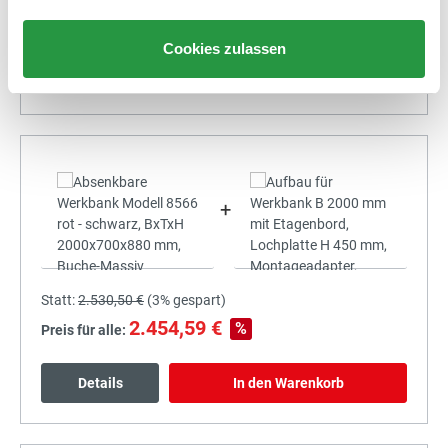
2.279,99 €
%
Preis für alle:
Cookies zulassen
Details
In den Warenkorb
+
Statt:
2.530,50 €
(
3%
gespart)
2.454,59 €
%
Preis für alle:
Details
In den Warenkorb