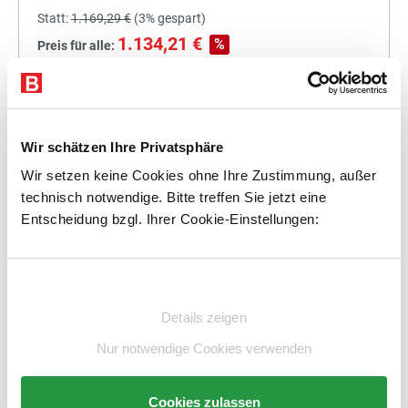
Statt:
1.169,29 €
(
3%
gespart)
1.134,21 €
%
Preis für alle:
Details
In den Warenkorb
Wir schätzen Ihre Privatsphäre
Wir setzen keine Cookies ohne Ihre Zustimmung, außer
technisch notwendige. Bitte treffen Sie jetzt eine
+
Entscheidung bzgl. Ihrer Cookie-Einstellungen:
Einwilligungsauswahl
Statt:
1.315,00 €
(
3%
gespart)
Details zeigen
1.275,55 €
%
Preis für alle:
Nur notwendige Cookies verwenden
Details
In den Warenkorb
Cookies zulassen