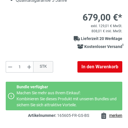
Qualitätsgarantie 5 Jahre
679,00 €*
exkl. 129,01 € MwSt.
808,01 € inkl. MwSt.
Lieferzeit 20 Werktage
1
Kostenloser Versand
Produkt Anzahl: Gib den gewünschten Wert e
STK
In den Warenkorb
Bundle verfügbar
Machen Sie mehr aus Ihrem Einkauf:
Kombinieren Sie dieses Produkt mit unseren Bundles und
sichern Sie sich attraktive Vorteile.
Artikelnummer:
165605-FR-GS-BS
merken