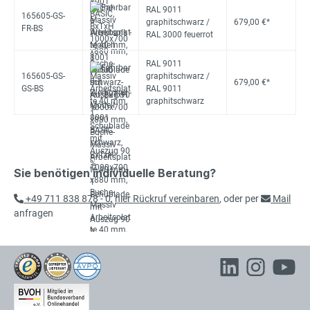
RAL 9011
165605-GS-
graphitschwarz /
679,00 €*
FR-BS
RAL 3000 feuerrot
RAL 9011
165605-GS-
graphitschwarz /
679,00 €*
GS-BS
RAL 9011
graphitschwarz
Sie benötigen individuelle Beratung?
+49 711 838 878 - 0
,
hier Rückruf vereinbaren
, oder per
Mail
anfragen