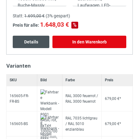
Statt:
1.699,00 €
(
3%
gespart)
1.648,03 €
%
Preis für alle:
Details
In den Warenkorb
Varianten
SKU
Bild
Farbe
Preis
165605-FR-
RAL 3000 feuerrot /
679,00 €*
FR-BS
RAL 3000 feuerrot
RAL 7035 lichtgrau
165605-BS
/ RAL 5010
679,00 €*
enzianblau