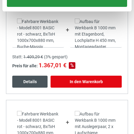
+
Statt:
1.409,29 €
(
3%
gespart)
1.367,01 €
%
Preis für alle:
Details
In den Warenkorb
+