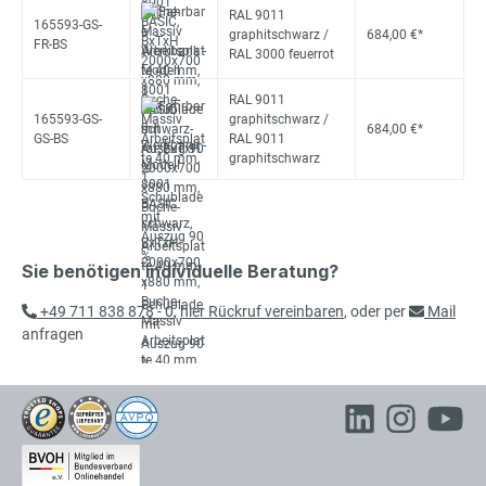
RAL 9011
165593-GS-
graphitschwarz /
684,00 €*
FR-BS
RAL 3000 feuerrot
RAL 9011
165593-GS-
graphitschwarz /
684,00 €*
GS-BS
RAL 9011
graphitschwarz
Sie benötigen individuelle Beratung?
+49 711 838 878 - 0
,
hier Rückruf vereinbaren
, oder per
Mail
anfragen