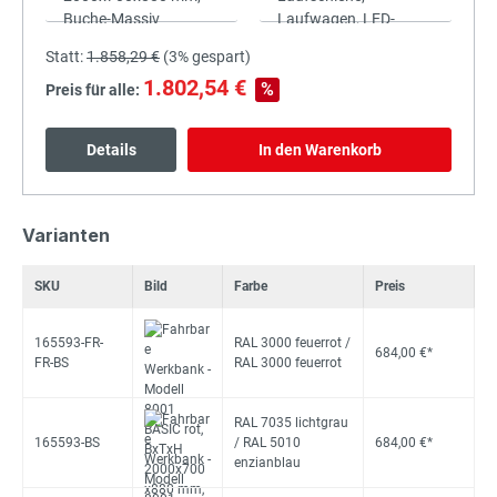
Statt:
1.858,29 €
(
3%
gespart)
1.802,54 €
%
Preis für alle:
Details
In den Warenkorb
Varianten
SKU
Bild
Farbe
Preis
165593-FR-
RAL 3000 feuerrot /
684,00 €*
FR-BS
RAL 3000 feuerrot
RAL 7035 lichtgrau
165593-BS
/ RAL 5010
684,00 €*
enzianblau