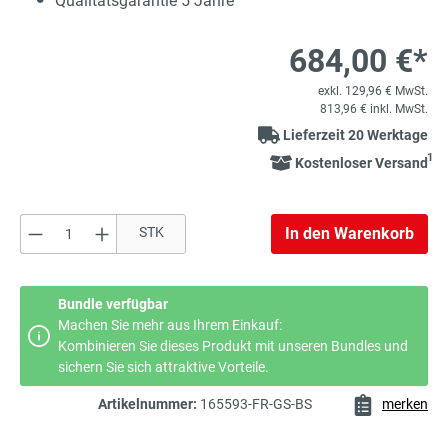
Qualitätsgarantie 5 Jahre
684,00 €*
exkl. 129,96 € MwSt.
813,96 € inkl. MwSt.
Lieferzeit 20 Werktage
1
Kostenloser Versand
Produkt Anzahl: Gib den gewünschten Wert e
STK
In den Warenkorb
Bundle verfügbar
Machen Sie mehr aus Ihrem Einkauf:
Kombinieren Sie dieses Produkt mit unseren Bundles und
sichern Sie sich attraktive Vorteile.
Artikelnummer:
165593-FR-GS-BS
merken