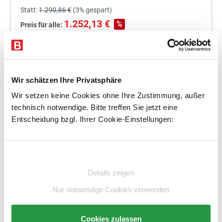
Statt:
1.290,86 €
(
3%
gespart)
1.252,13 €
%
Preis für alle:
Details
In den Warenkorb
Wir schätzen Ihre Privatsphäre
Wir setzen keine Cookies ohne Ihre Zustimmung, außer
technisch notwendige. Bitte treffen Sie jetzt eine
+
Entscheidung bzgl. Ihrer Cookie-Einstellungen:
Einwilligungsauswahl
Statt:
1.464,00 €
(
3%
gespart)
Details zeigen
1.420,08 €
%
Preis für alle:
Nur notwendige Cookies verwenden
Details
In den Warenkorb
Cookies zulassen