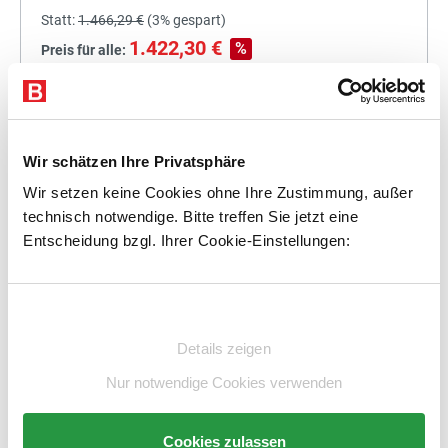
Statt:
1.466,29 €
(
3%
gespart)
1.422,30 €
%
Preis für alle:
Details
In den Warenkorb
Wir schätzen Ihre Privatsphäre
Wir setzen keine Cookies ohne Ihre Zustimmung, außer
technisch notwendige. Bitte treffen Sie jetzt eine
+
Entscheidung bzgl. Ihrer Cookie-Einstellungen:
Einwilligungsauswahl
Statt:
1.612,00 €
(
3%
gespart)
Details zeigen
1.563,64 €
%
Preis für alle:
Nur notwendige Cookies verwenden
Details
In den Warenkorb
Cookies zulassen