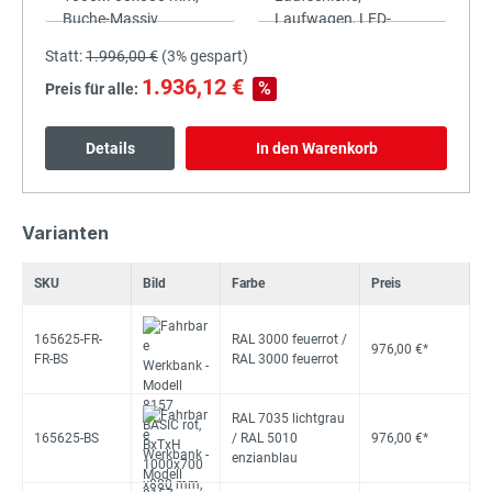
Statt:
1.996,00 €
(
3%
gespart)
1.936,12 €
%
Preis für alle:
Details
In den Warenkorb
Varianten
SKU
Bild
Farbe
Preis
165625-FR-
RAL 3000 feuerrot /
976,00 €*
FR-BS
RAL 3000 feuerrot
RAL 7035 lichtgrau
165625-BS
/ RAL 5010
976,00 €*
enzianblau