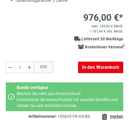
Qualitätsgarantie 5 Jahre
976,00 €*
exkl. 185,44 € MwSt.
1.161,44 € inkl. MwSt.
Lieferzeit 20 Werktage
1
Kostenloser Versand
Produkt Anzahl: Gib den gewünschten Wert e
STK
In den Warenkorb
Bundle verfügbar
Machen Sie mehr aus Ihrem Einkauf:
Kombinieren Sie dieses Produkt mit unseren Bundles und
sichern Sie sich attraktive Vorteile.
Artikelnummer:
165625-FR-GS-BS
merken