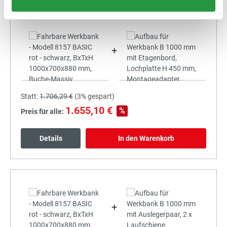
+
Statt:
1.706,29 €
(
3%
gespart)
1.655,10 €
%
Preis für alle:
Details
In den Warenkorb
+