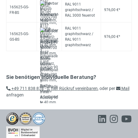
RAL 9011
165625-GS-
graphitschwarz /
976,00 €*
FR-BS
RAL 3000 feuerrot
RAL 9011
165625-GS-
graphitschwarz /
976,00 €*
GS-BS
RAL 9011
graphitschwarz
Sie benötigen individuelle Beratung?
+49 711 838 878 - 0
,
hier Rückruf vereinbaren
, oder per
Mail
anfragen