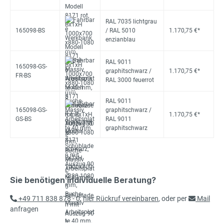
RAL 7035 lichtgrau
165098-BS
/ RAL 5010
1.170,75 €*
enzianblau
RAL 9011
165098-GS-
graphitschwarz /
1.170,75 €*
FR-BS
RAL 3000 feuerrot
RAL 9011
165098-GS-
graphitschwarz /
1.170,75 €*
GS-BS
RAL 9011
graphitschwarz
Sie benötigen individuelle Beratung?
+49 711 838 878 - 0
,
hier Rückruf vereinbaren
, oder per
Mail
anfragen