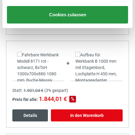
1.752,55 €
%
Preis für alle:
Cookies zulassen
Details
In den Warenkorb
+
Statt:
1.901,04 €
(
3%
gespart)
1.844,01 €
%
Preis für alle:
Details
In den Warenkorb