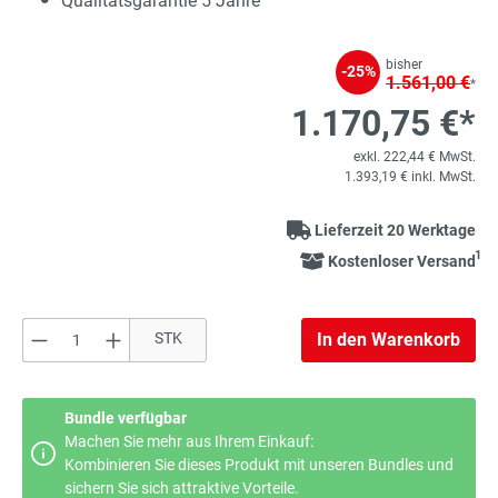
Qualitätsgarantie 5 Jahre
bisher
-25%
1.561,00 €
*
1.170,75 €*
exkl. 222,44 € MwSt.
1.393,19 € inkl. MwSt.
Lieferzeit 20 Werktage
1
Kostenloser Versand
Produkt Anzahl: Gib den gewünschten Wert e
STK
In den Warenkorb
Bundle verfügbar
Machen Sie mehr aus Ihrem Einkauf:
Kombinieren Sie dieses Produkt mit unseren Bundles und
sichern Sie sich attraktive Vorteile.