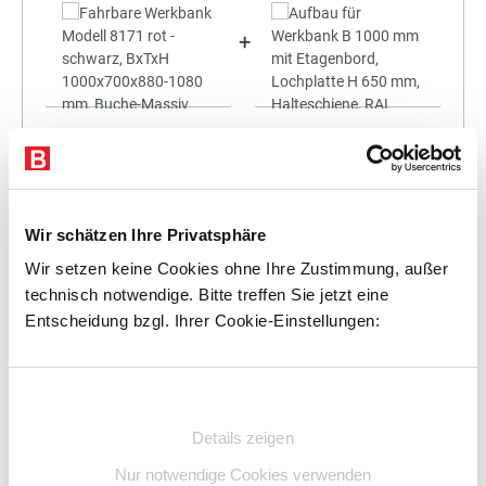
+
Statt:
1.661,04 €
(
3%
gespart)
1.611,21 €
%
Preis für alle:
Details
In den Warenkorb
Wir schätzen Ihre Privatsphäre
Wir setzen keine Cookies ohne Ihre Zustimmung, außer
technisch notwendige. Bitte treffen Sie jetzt eine
Entscheidung bzgl. Ihrer Cookie-Einstellungen:
+
Einwilligungsauswahl
Details zeigen
Nur notwendige Cookies verwenden
Statt:
1.806,75 €
(
3%
gespart)