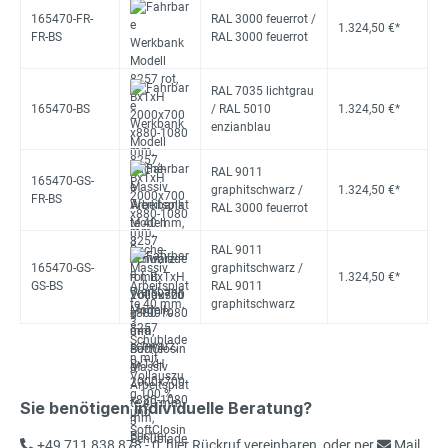
165470-FR-
RAL 3000 feuerrot /
1.324,50 €*
FR-BS
RAL 3000 feuerrot
RAL 7035 lichtgrau
165470-BS
/ RAL 5010
1.324,50 €*
enzianblau
RAL 9011
165470-GS-
graphitschwarz /
1.324,50 €*
FR-BS
RAL 3000 feuerrot
RAL 9011
165470-GS-
graphitschwarz /
1.324,50 €*
GS-BS
RAL 9011
graphitschwarz
Sie benötigen individuelle Beratung?
+49 711 838 878 - 0
,
hier Rückruf vereinbaren
, oder per
Mail