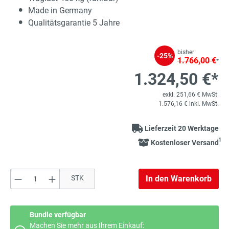
Made in Germany
Qualitätsgarantie 5 Jahre
bisher
-25%
1.766,00 €
*
1.324,50 €*
exkl. 251,66 € MwSt.
1.576,16 € inkl. MwSt.
Lieferzeit 20 Werktage
1
Kostenloser Versand
Produkt Anzahl: Gib den gewünschten Wert e
STK
In den Warenkorb
Bundle verfügbar
Machen Sie mehr aus Ihrem Einkauf: