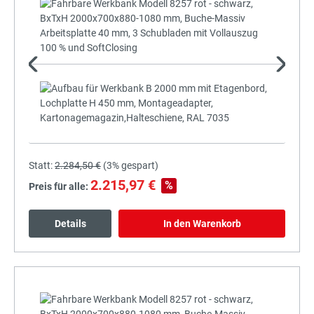
+
Statt:
2.284,50 €
(
3%
gespart)
2.215,97 €
%
Preis für alle:
Details
In den Warenkorb