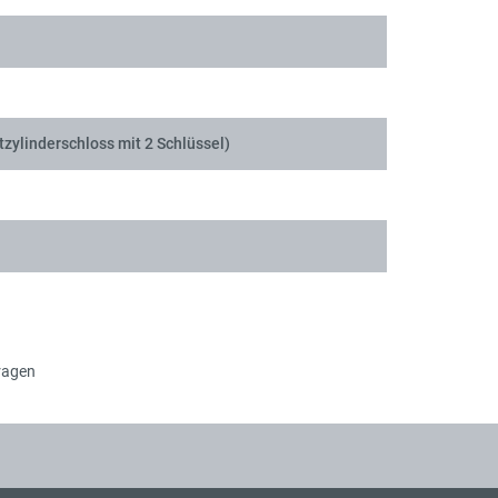
tzylinderschloss mit 2 Schlüssel)
ragen