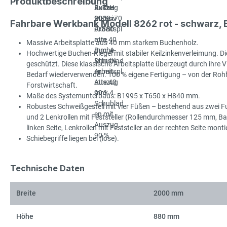
Produktbeschreibung
Fahrbare Werkbank Modell 8262 rot - schwarz
Massive Arbeitsplatte aus 40 mm starkem Buchenholz.
Hochwertige Buchen-Riegel mit stabiler Keilzinkenverleimung. Die
geschützt. Diese klassische Arbeitsplatte überzeugt durch ihre Viel
Bedarf wiederverwenden. 100 % eigene Fertigung – von der Rohhol
Forstwirtschaft.
Maße des Systemunterbaus: B1995 x T650 x H840 mm.
Robustes Schweißgestell mit vier Füßen – bestehend aus zwei Fu
und 2 Lenkrollen mit Feststeller (Rollendurchmesser 125 mm, B
linken Seite, Lenkrollen mit Feststeller an der rechten Seite 
Schiebegriffe liegen bei (lose).
Technische Daten
Breite
2000 mm
Höhe
880 mm