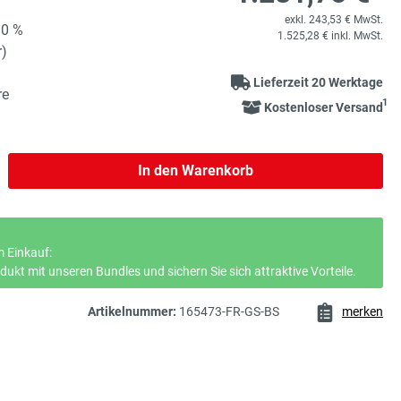
exkl. 243,53 € MwSt.
90 %
1.525,28 € inkl. MwSt.
r)
Lieferzeit 20 Werktage
re
1
Kostenloser Versand
b den gewünschten Wert ein oder benutze 
In den Warenkorb
 Einkauf:
ukt mit unseren Bundles und sichern Sie sich attraktive Vorteile.
Artikelnummer:
165473-FR-GS-BS
merken