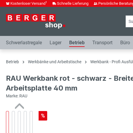
1
Kostenloser Versand
Schnelle Lieferung
Persönliche Beratun
springen
Zur Hauptnavigation springen
Schwerlastregale
Lager
Betrieb
Transport
Büro
Betrieb
Werkbänke und Arbeitstische
Werkbank - Profi Ausfü
RAU Werkbank rot - schwarz - Breit
Arbeitsplatte 40 mm
Marke: RAU
%