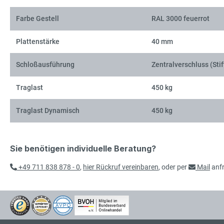
Farbe Gestell
RAL 3000 feuerrot
Plattenstärke
40 mm
Schloßausführung
Zentralverschluss (Stif
Traglast
450 kg
Traglast Dynamisch
450 kg
Sie benötigen individuelle Beratung?
+49 711 838 878 - 0
,
hier Rückruf vereinbaren
, oder per
Mail
anf