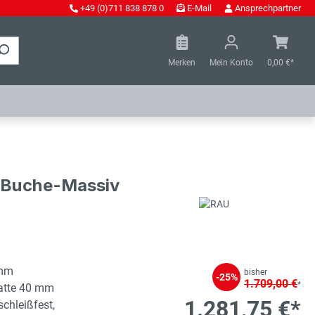
+49 (0)711 838 878 0
E-Mail
Ansprechpartner
Merken
Mein Konto
0,00 €*
- Buche-Massiv
 mm
bisher
-25%
1.709,00 €
*
latte 40 mm
1.281,75 €*
schleißfest,