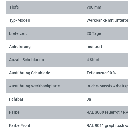
Tiefe
700 mm
Typ/Modell
Werkbänke mit Unterb
Lieferzeit
20 Tage
Anlieferung
montiert
Anzahl Schubladen
4 Stück
Ausführung Schublade
Teilauszug 90 %
Ausführung Werkbankplatte
Buche-Massiv Arbeitsp
Fahrbar
Ja
Farbe
RAL 3000 feuerrot / R
Farbe Front
RAL 9011 graphitschw