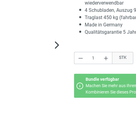
wiederverwendbar
4 Schubladen, Auszug 
Traglast 450 kg (fahrba
Made in Germany
Qualitätsgarantie 5 Jah
Produkt Anzahl: Gi
STK
Bundle verfügbar
Machen Sie mehr aus Ihrem
Kombinieren Sie dieses Prod