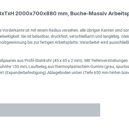
, BxTxH 2000x700x880 mm, Buche-Massiv Arbeitsp
 Vorderkante ist mit einem Radius versehen, alle übrigen Kanten sind sor
seitigkeit: Sie ist belastbar, druckfest, verschleißarm und langlebig. Gleic
zgewinnung bis zur fertigen Arbeitsplatte. Verarbeitet wird ausschließlic
ßpaaren aus Profil-Stahlrohr (45 x 45 x 2 mm). Mit Tiefenverstrebungen o
auhöhe 150 mm, Laufbelag aus thermoplastischem Gummi (grau, spurlos, 
montiert (Expanderbefestigung).Ablageboden unten (Tiefe 650 mm hinten 