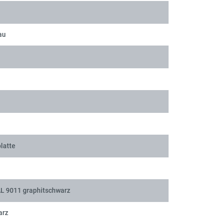
au
latte
AL 9011 graphitschwarz
arz