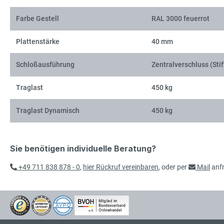
Farbe Gestell
RAL 3000 feuerrot
Plattenstärke
40 mm
Schloßausführung
Zentralverschluss (Stif
Traglast
450 kg
Traglast Dynamisch
450 kg
Sie benötigen individuelle Beratung?
+49 711 838 878 - 0
,
hier Rückruf vereinbaren
, oder per
Mail
anf