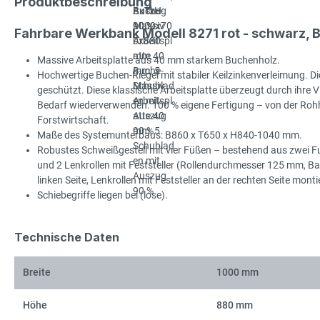
Produktbeschreibung
Fahrbare Werkbank Modell 8271 rot - schwarz
Massive Arbeitsplatte aus 40 mm starkem Buchenholz.
Hochwertige Buchen-Riegel mit stabiler Keilzinkenverleimung. Die
geschützt. Diese klassische Arbeitsplatte überzeugt durch ihre Viel
Bedarf wiederverwenden. 100 % eigene Fertigung – von der Rohhol
Forstwirtschaft.
Maße des Systemunterbaus: B860 x T650 x H840-1040 mm.
Robustes Schweißgestell mit vier Füßen – bestehend aus zwei Fu
und 2 Lenkrollen mit Feststeller (Rollendurchmesser 125 mm, B
linken Seite, Lenkrollen mit Feststeller an der rechten Seite mon
Schiebegriffe liegen bei (lose).
Technische Daten
Breite
1000 mm
Höhe
880 mm