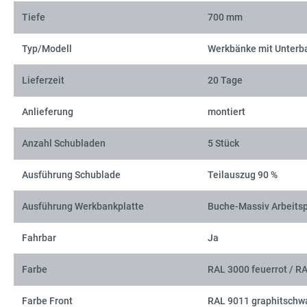
Tiefe
700 mm
Typ/Modell
Werkbänke mit Unterb
Lieferzeit
20 Tage
Anlieferung
montiert
Anzahl Schubladen
5 Stück
Ausführung Schublade
Teilauszug 90 %
Ausführung Werkbankplatte
Buche-Massiv Arbeitsp
Fahrbar
Ja
Farbe
RAL 3000 feuerrot / R
Farbe Front
RAL 9011 graphitschw