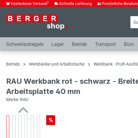
1
Kostenloser Versand
Schnelle Lieferung
Persönliche Beratun
springen
Zur Hauptnavigation springen
Schwerlastregale
Lager
Betrieb
Transport
Büro
Betrieb
Werkbänke und Arbeitstische
Werkbank - Profi Ausfü
RAU Werkbank rot - schwarz - Breit
Arbeitsplatte 40 mm
Marke: RAU
%