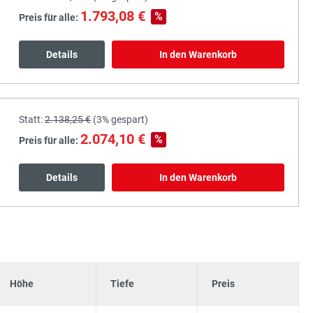
1.793,08 €
%
Preis für alle:
Details
In den Warenkorb
Statt:
2.138,25 €
(
3%
gespart)
2.074,10 €
%
Preis für alle:
Details
In den Warenkorb
Höhe
Tiefe
Preis