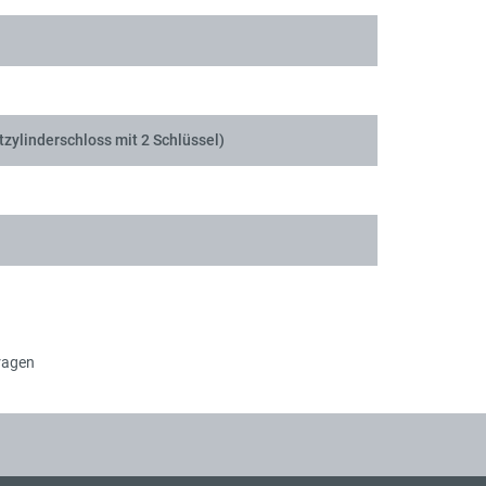
tzylinderschloss mit 2 Schlüssel)
ragen