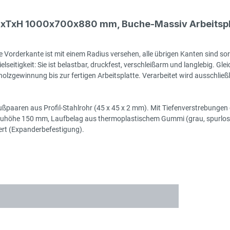
, BxTxH 1000x700x880 mm, Buche-Massiv Arbeitsp
 Vorderkante ist mit einem Radius versehen, alle übrigen Kanten sind sor
seitigkeit: Sie ist belastbar, druckfest, verschleißarm und langlebig. Gleic
zgewinnung bis zur fertigen Arbeitsplatte. Verarbeitet wird ausschließlic
ßpaaren aus Profil-Stahlrohr (45 x 45 x 2 mm). Mit Tiefenverstrebungen o
auhöhe 150 mm, Laufbelag aus thermoplastischem Gummi (grau, spurlos, 
tiert (Expanderbefestigung).