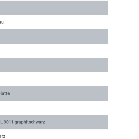
au
latte
AL 9011 graphitschwarz
arz