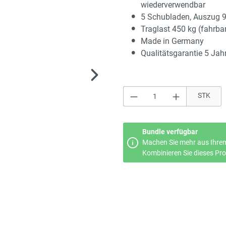
wiederverwendbar
5 Schubladen, Auszug 
Traglast 450 kg (fahrba
Made in Germany
Qualitätsgarantie 5 Jah
Produkt Anzahl: Gi
STK
Bundle verfügbar
Machen Sie mehr aus Ihrem
Kombinieren Sie dieses Prod