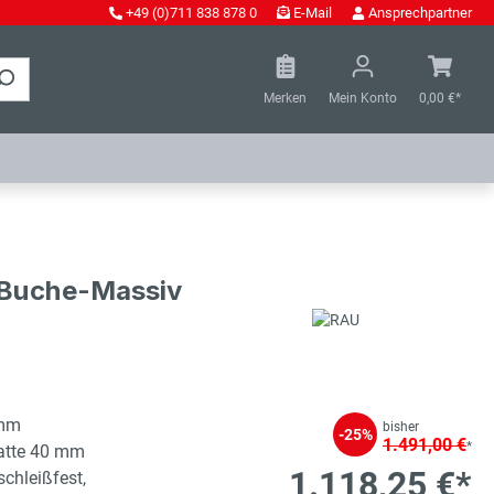
+49 (0)711 838 878 0
E-Mail
Ansprechpartner
Merken
Mein Konto
0,00 €*
- Buche-Massiv
 mm
bisher
-25%
1.491,00 €
*
latte 40 mm
1.118,25 €*
schleißfest,