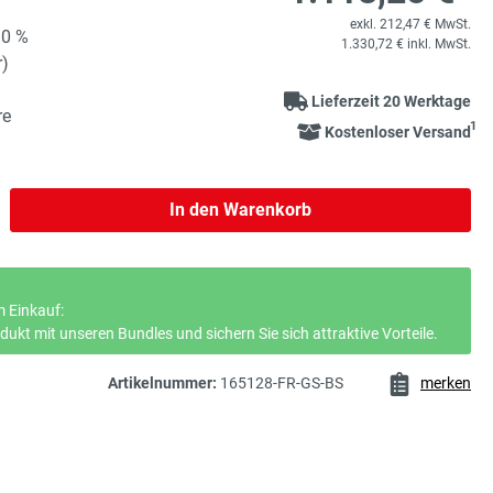
exkl. 212,47 € MwSt.
90 %
1.330,72 € inkl. MwSt.
r)
Lieferzeit 20 Werktage
re
1
Kostenloser Versand
b den gewünschten Wert ein oder benutze 
In den Warenkorb
 Einkauf:
ukt mit unseren Bundles und sichern Sie sich attraktive Vorteile.
Artikelnummer:
165128-FR-GS-BS
merken