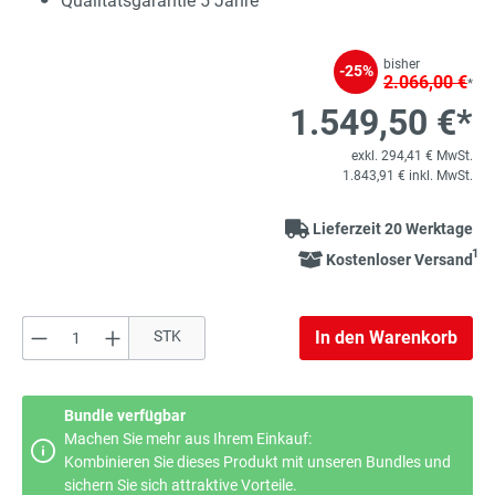
Qualitätsgarantie 5 Jahre
bisher
-25%
2.066,00 €
*
1.549,50 €*
exkl. 294,41 € MwSt.
1.843,91 € inkl. MwSt.
Lieferzeit 20 Werktage
1
Kostenloser Versand
Produkt Anzahl: Gib den gewünschten Wert e
STK
In den Warenkorb
Bundle verfügbar
Machen Sie mehr aus Ihrem Einkauf:
Kombinieren Sie dieses Produkt mit unseren Bundles und
sichern Sie sich attraktive Vorteile.