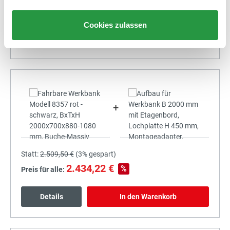
2.259,61 €
%
Preis für alle:
Cookies zulassen
Details
In den Warenkorb
+
Statt:
2.509,50 €
(
3%
gespart)
2.434,22 €
%
Preis für alle:
Details
In den Warenkorb