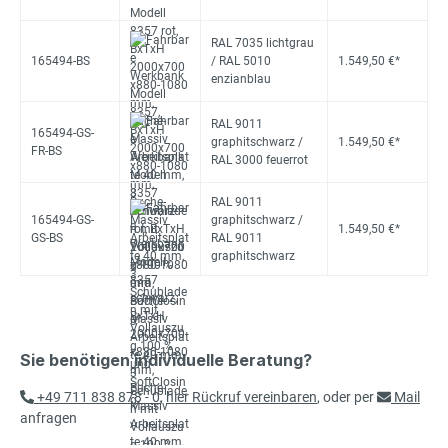
RAL 7035 lichtgrau
165494-BS
/ RAL 5010
1.549,50 €*
enzianblau
RAL 9011
165494-GS-
graphitschwarz /
1.549,50 €*
FR-BS
RAL 3000 feuerrot
RAL 9011
165494-GS-
graphitschwarz /
1.549,50 €*
GS-BS
RAL 9011
graphitschwarz
Sie benötigen individuelle Beratung?
+49 711 838 878 - 0
,
hier Rückruf vereinbaren
, oder per
Mail
anfragen