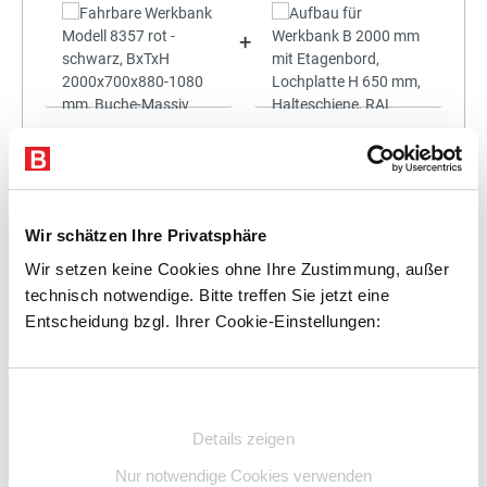
+
Statt:
2.156,36 €
(
3%
gespart)
2.091,67 €
%
Preis für alle:
Details
In den Warenkorb
Wir schätzen Ihre Privatsphäre
Wir setzen keine Cookies ohne Ihre Zustimmung, außer
technisch notwendige. Bitte treffen Sie jetzt eine
Entscheidung bzgl. Ihrer Cookie-Einstellungen:
+
Einwilligungsauswahl
Details zeigen
Nur notwendige Cookies verwenden
Statt:
2.329,50 €
(
3%
gespart)