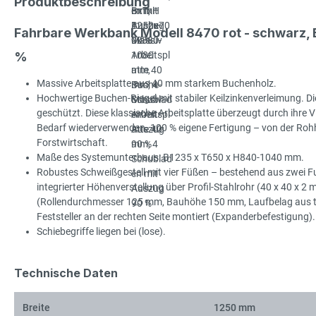
Produktbeschreibung
Fahrbare Werkbank Modell 8470 rot - schwarz
%
Massive Arbeitsplatte aus 40 mm starkem Buchenholz.
Hochwertige Buchen-Riegel mit stabiler Keilzinkenverleimung. Die
geschützt. Diese klassische Arbeitsplatte überzeugt durch ihre Viel
Bedarf wiederverwenden. 100 % eigene Fertigung – von der Rohhol
Forstwirtschaft.
Maße des Systemunterbaus: B1235 x T650 x H840-1040 mm.
Robustes Schweißgestell mit vier Füßen – bestehend aus zwei Fu
integrierter Höhenverstellung über Profil-Stahlrohr (40 x 40 x 2
(Rollendurchmesser 125 mm, Bauhöhe 150 mm, Laufbelag aus ther
Feststeller an der rechten Seite montiert (Expanderbefestigung).
Schiebegriffe liegen bei (lose).
Technische Daten
Breite
1250 mm