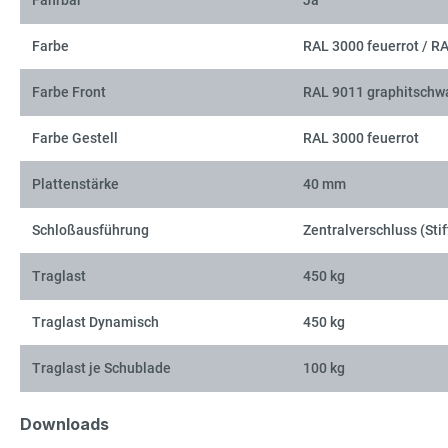
Fahrbar
Ja
Farbe
RAL 3000 feuerrot / R
Farbe Front
RAL 9011 graphitschw
Farbe Gestell
RAL 3000 feuerrot
Plattenstärke
40 mm
Schloßausführung
Zentralverschluss (Stif
Traglast
450 kg
Traglast Dynamisch
450 kg
Traglast je Schublade
100 kg
Downloads