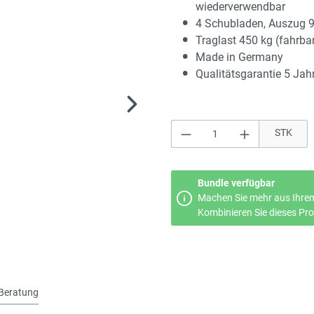
wiederverwendbar
4 Schubladen, Auszug 
Traglast 450 kg (fahrba
Made in Germany
Qualitätsgarantie 5 Jah
Produkt Anzahl: Gi
STK
Bundle verfügbar
Machen Sie mehr aus Ihrem
Kombinieren Sie dieses Prod
Beratung