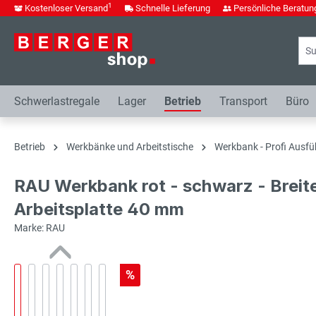
1
Kostenloser Versand
Schnelle Lieferung
Persönliche Beratun
springen
Zur Hauptnavigation springen
Schwerlastregale
Lager
Betrieb
Transport
Büro
Betrieb
Werkbänke und Arbeitstische
Werkbank - Profi Ausfü
RAU Werkbank rot - schwarz - Breit
Arbeitsplatte 40 mm
Marke: RAU
%