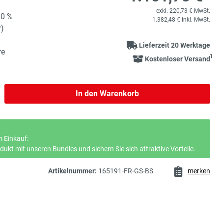
exkl. 220,73 € MwSt.
90 %
1.382,48 € inkl. MwSt.
r)
Lieferzeit 20 Werktage
re
1
Kostenloser Versand
b den gewünschten Wert ein oder benutze 
In den Warenkorb
 Einkauf:
ukt mit unseren Bundles und sichern Sie sich attraktive Vorteile.
Artikelnummer:
165191-FR-GS-BS
merken