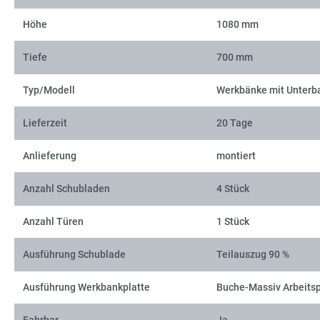
Höhe
1080 mm
Tiefe
700 mm
Typ/Modell
Werkbänke mit Unterb
Lieferzeit
20 Tage
Anlieferung
montiert
Anzahl Schubladen
4 Stück
Anzahl Türen
1 Stück
Ausführung Schublade
Teilauszug 90 %
Ausführung Werkbankplatte
Buche-Massiv Arbeitsp