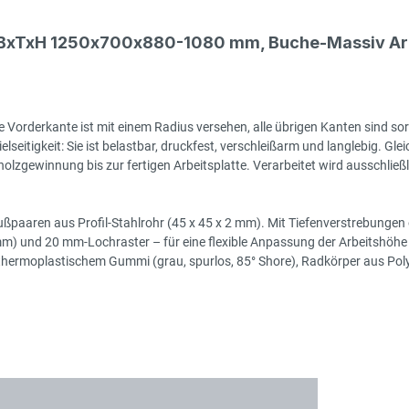
, BxTxH 1250x700x880-1080 mm, Buche-Massiv Arb
 Vorderkante ist mit einem Radius versehen, alle übrigen Kanten sind sor
seitigkeit: Sie ist belastbar, druckfest, verschleißarm und langlebig. Gleic
zgewinnung bis zur fertigen Arbeitsplatte. Verarbeitet wird ausschließlic
ßpaaren aus Profil-Stahlrohr (45 x 45 x 2 mm). Mit Tiefenverstrebungen o
 mm) und 20 mm-Lochraster – für eine flexible Anpassung der Arbeitshöhe 
moplastischem Gummi (grau, spurlos, 85° Shore), Radkörper aus Polyprop