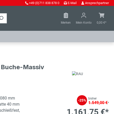
+49 (0)711 838 878 0
E-Mail
Ansprechpartner
Merken
Mein Konto
0,00 €*
 - Buche-Massiv
1080 mm
bisher
-25%
1.549,00 €
*
latte 40 mm
1.161,75 €*
schleißfest,