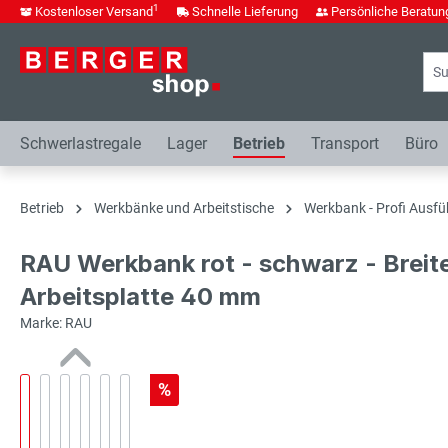
1
Kostenloser Versand
Schnelle Lieferung
Persönliche Beratun
springen
Zur Hauptnavigation springen
Schwerlastregale
Lager
Betrieb
Transport
Büro
Betrieb
Werkbänke und Arbeitstische
Werkbank - Profi Ausfü
RAU Werkbank rot - schwarz - Breit
Arbeitsplatte 40 mm
Marke: RAU
%