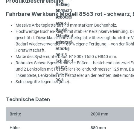
Produktbeschreibung
Fahrbare Werkbank Modell 8563 rot - schwarz
Massive Arbeitsplatte aus 40 mm starkem Buchenholz.
Hochwertige Buchen-Riegel mit stabiler Keilzinkenverleimung. Die
geschützt. Diese klassische Arbeitsplatte überzeugt durch ihre Viel
Bedarf wiederverwenden. 100 % eigene Fertigung – von der Rohhol
Forstwirtschaft.
Maße des Systemunterbaus: B1800x T650 x H840 mm.
Robustes Schweißgestell mit vier Füßen – bestehend aus zwei Fu
und 2 Lenkrollen mit Feststeller (Rollendurchmesser 125 mm, B
linken Seite, Lenkrollen mit Feststeller an der rechten Seite mon
Schiebegriffe liegen bei (lose).
Technische Daten
Breite
2000 mm
Höhe
880 mm