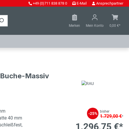
+49 (0)711 838 878 0
E-Mail
Ansprechpartner
Merken
Mein Konto
0,00 €*
- Buche-Massiv
 mm
bisher
-25%
1.729,00 €
*
latte 40 mm
1.296,75 €*
schleißfest,