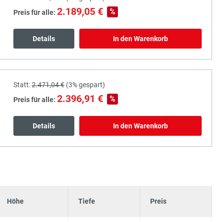
2.189,05 €
%
Preis für alle:
Details
In den Warenkorb
Statt:
2.471,04 €
(
3%
gespart)
2.396,91 €
%
Preis für alle:
Details
In den Warenkorb
Höhe
Tiefe
Preis