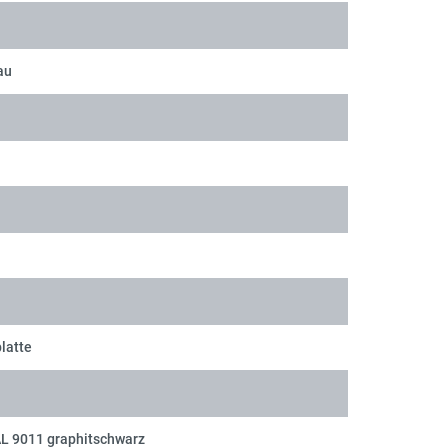
au
latte
AL 9011 graphitschwarz