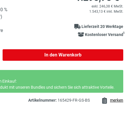
exkl. 246,38 € MwSt.
90 %
1.543,13 € inkl. MwSt.
r)
Lieferzeit 20 Werktage
re
1
Kostenloser Versand
b den gewünschten Wert ein oder benutze 
In den Warenkorb
 Einkauf:
ukt mit unseren Bundles und sichern Sie sich attraktive Vorteile.
Artikelnummer:
165429-FR-GS-BS
merken