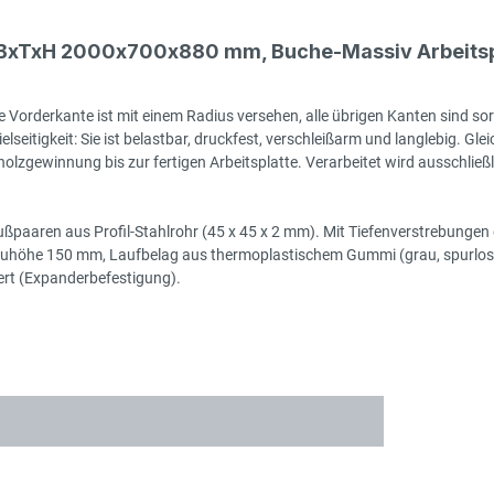
, BxTxH 2000x700x880 mm, Buche-Massiv Arbeitsp
 Vorderkante ist mit einem Radius versehen, alle übrigen Kanten sind sor
seitigkeit: Sie ist belastbar, druckfest, verschleißarm und langlebig. Gleic
zgewinnung bis zur fertigen Arbeitsplatte. Verarbeitet wird ausschließlic
ßpaaren aus Profil-Stahlrohr (45 x 45 x 2 mm). Mit Tiefenverstrebungen o
auhöhe 150 mm, Laufbelag aus thermoplastischem Gummi (grau, spurlos, 
tiert (Expanderbefestigung).