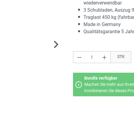
wiederverwendbar
3 Schubladen, Auszug 
Traglast 450 kg (fahrba
Made in Germany
Qualitätsgarantie 5 Jah
Produkt Anzahl: Gi
STK
Bundle verfügbar
Machen Sie mehr aus Ihrem
Kombinieren Sie dieses Prod