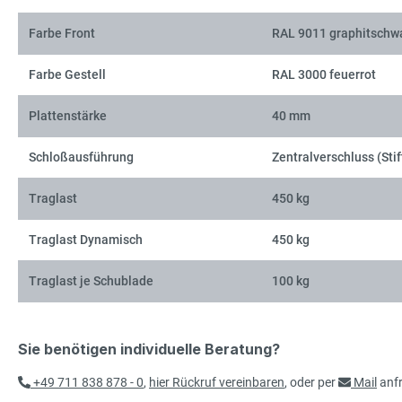
Farbe Front
RAL 9011 graphitschw
Farbe Gestell
RAL 3000 feuerrot
Plattenstärke
40 mm
Schloßausführung
Zentralverschluss (Stif
Traglast
450 kg
Traglast Dynamisch
450 kg
Traglast je Schublade
100 kg
Sie benötigen individuelle Beratung?
+49 711 838 878 - 0
,
hier Rückruf vereinbaren
, oder per
Mail
anf