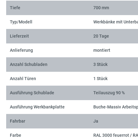
Tiefe
700 mm
Typ/Modell
Werkbänke mit Unterb
Lieferzeit
20 Tage
Anlieferung
montiert
Anzahl Schubladen
3 Stück
Anzahl Türen
1 Stück
Ausführung Schublade
Teilauszug 90 %
Ausführung Werkbankplatte
Buche-Massiv Arbeitsp
Fahrbar
Ja
Farbe
RAL 3000 feuerrot / R