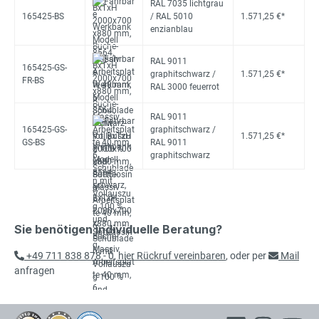
RAL 7035 lichtgrau
165425-BS
/ RAL 5010
1.571,25 €*
enzianblau
RAL 9011
165425-GS-
graphitschwarz /
1.571,25 €*
FR-BS
RAL 3000 feuerrot
RAL 9011
165425-GS-
graphitschwarz /
1.571,25 €*
GS-BS
RAL 9011
graphitschwarz
Sie benötigen individuelle Beratung?
+49 711 838 878 - 0
,
hier Rückruf vereinbaren
, oder per
Mail
anfragen