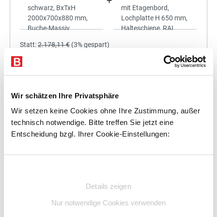
+
Statt:
2.178,11 €
(
3%
gespart)
2.112,77 €
%
Preis für alle:
Details
In den Warenkorb
Wir schätzen Ihre Privatsphäre
Wir setzen keine Cookies ohne Ihre Zustimmung, außer
technisch notwendige. Bitte treffen Sie jetzt eine
Entscheidung bzgl. Ihrer Cookie-Einstellungen:
+
Einwilligungsauswahl
Details zeigen
Statt:
2.351,25 €
(
3%
gespart)
Nur notwendige Cookies verwenden
2.280,71 €
%
Preis für alle: