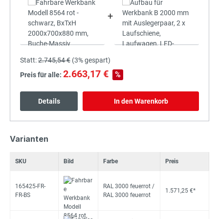
+
Statt:
2.745,54 €
(
3%
gespart)
2.663,17 €
%
Preis für alle:
Details
In den Warenkorb
Varianten
SKU
Bild
Farbe
Preis
165425-FR-
RAL 3000 feuerrot /
1.571,25 €*
FR-BS
RAL 3000 feuerrot