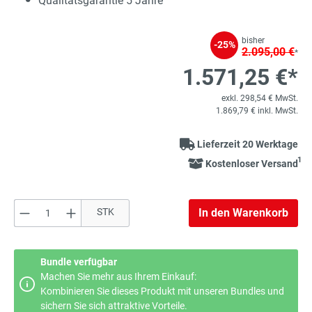
Qualitätsgarantie 5 Jahre
bisher
-25%
2.095,00 €
*
1.571,25 €*
exkl. 298,54 € MwSt.
1.869,79 € inkl. MwSt.
Lieferzeit 20 Werktage
1
Kostenloser Versand
Produkt Anzahl: Gib den gewünschten Wert e
STK
In den Warenkorb
Bundle verfügbar
Machen Sie mehr aus Ihrem Einkauf:
Kombinieren Sie dieses Produkt mit unseren Bundles und
sichern Sie sich attraktive Vorteile.