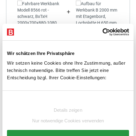
+
Statt:
1.982,36 €
(
3%
gespart)
1.922,89 €
%
Preis für alle:
Wir schätzen Ihre Privatsphäre
Wir setzen keine Cookies ohne Ihre Zustimmung, außer
Details
In den Warenkorb
technisch notwendige. Bitte treffen Sie jetzt eine
Entscheidung bzgl. Ihrer Cookie-Einstellungen:
Einwilligungsauswahl
+
Details zeigen
Nur notwendige Cookies verwenden
Statt:
2.155,50 €
(
3%
gespart)