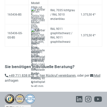
RAL 7035 lichtgrau
165436-BS
/ RAL 5010
1.375,50 €*
enzianblau
RAL 9011
165436-GS-
graphitschwarz /
1.375,50 €*
GS-BS
RAL 9011
graphitschwarz
Sie benötigen individuelle Beratung?
+49 711 838 878 - 0
,
hier Rückruf vereinbaren
, oder per
Mail
anfragen