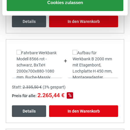
Cookies zulassen
2.090,84 €
%
Preis für alle:
Details
In den Warenkorb
+
Statt:
2.335,50 €
(
3%
gespart)
2.265,44 €
%
Preis für alle:
Details
In den Warenkorb