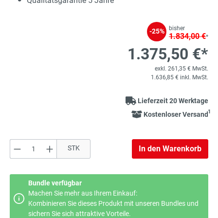
Qualitätsgarantie 5 Jahre
bisher
-25%
1.834,00 €
*
1.375,50 €*
exkl. 261,35 € MwSt.
1.636,85 € inkl. MwSt.
Lieferzeit 20 Werktage
1
Kostenloser Versand
Produkt Anzahl: Gib den gewünschten Wert e
STK
In den Warenkorb
Bundle verfügbar
Machen Sie mehr aus Ihrem Einkauf:
Kombinieren Sie dieses Produkt mit unseren Bundles und
sichern Sie sich attraktive Vorteile.