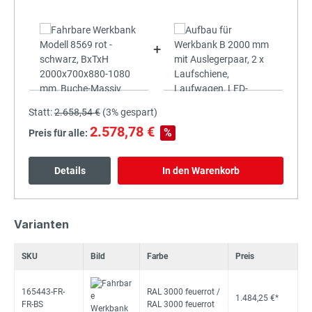
+
Statt:
2.658,54 €
(
3%
gespart)
2.578,78 €
%
Preis für alle:
Details
In den Warenkorb
Varianten
SKU
Bild
Farbe
Preis
165443-FR-
RAL 3000 feuerrot /
1.484,25 €*
FR-BS
RAL 3000 feuerrot