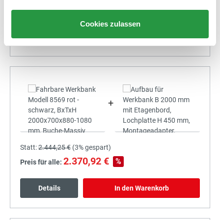
2.196,32 €
%
Preis für alle:
Cookies zulassen
Details
In den Warenkorb
+
Statt:
2.444,25 €
(
3%
gespart)
2.370,92 €
%
Preis für alle:
Details
In den Warenkorb