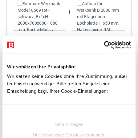
+
Statt:
2.091,11 €
(
3%
gespart)
2.028,38 €
%
Preis für alle:
Details
In den Warenkorb
Wir schätzen Ihre Privatsphäre
Wir setzen keine Cookies ohne Ihre Zustimmung, außer
technisch notwendige. Bitte treffen Sie jetzt eine
Entscheidung bzgl. Ihrer Cookie-Einstellungen:
+
Einwilligungsauswahl
Details zeigen
Nur notwendige Cookies verwenden
Statt:
2.264,25 €
(
3%
gespart)