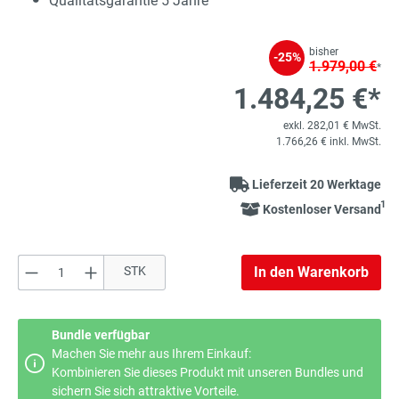
Qualitätsgarantie 5 Jahre
bisher
-25%
1.979,00 €
*
1.484,25 €*
exkl. 282,01 € MwSt.
1.766,26 € inkl. MwSt.
Lieferzeit 20 Werktage
1
Kostenloser Versand
Produkt Anzahl: Gib den gewünschten Wert e
STK
In den Warenkorb
Bundle verfügbar
Machen Sie mehr aus Ihrem Einkauf:
Kombinieren Sie dieses Produkt mit unseren Bundles und
sichern Sie sich attraktive Vorteile.