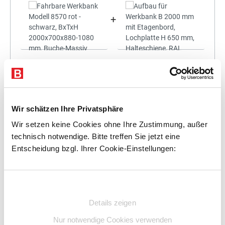
+
Statt:
2.309,36 €
(
3%
gespart)
2.240,08 €
%
Preis für alle:
Details
In den Warenkorb
Wir schätzen Ihre Privatsphäre
Wir setzen keine Cookies ohne Ihre Zustimmung, außer
technisch notwendige. Bitte treffen Sie jetzt eine
Entscheidung bzgl. Ihrer Cookie-Einstellungen:
+
Einwilligungsauswahl
Details zeigen
Nur notwendige Cookies verwenden
Statt:
2.482,50 €
(
3%
gespart)