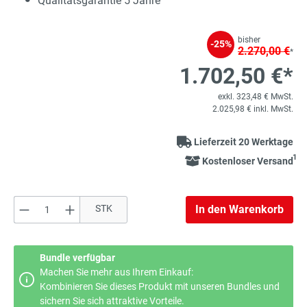
Qualitätsgarantie 5 Jahre
bisher
-25%
2.270,00 €
*
1.702,50 €*
exkl. 323,48 € MwSt.
2.025,98 € inkl. MwSt.
Lieferzeit 20 Werktage
1
Kostenloser Versand
Produkt Anzahl: Gib den gewünschten Wert e
STK
In den Warenkorb
Bundle verfügbar
Machen Sie mehr aus Ihrem Einkauf:
Kombinieren Sie dieses Produkt mit unseren Bundles und
sichern Sie sich attraktive Vorteile.