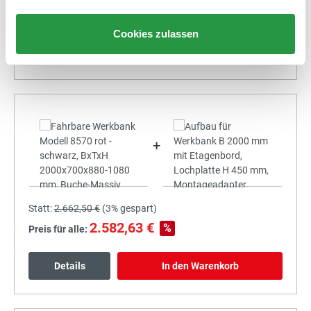
2.408,03 €
%
Preis für alle:
Cookies zulassen
Details
In den Warenkorb
+
Statt:
2.662,50 €
(
3%
gespart)
2.582,63 €
%
Preis für alle:
Details
In den Warenkorb