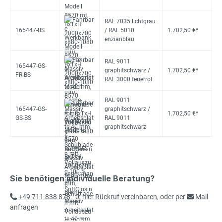
RAL 7035 lichtgrau
165447-BS
/ RAL 5010
1.702,50 €*
enzianblau
RAL 9011
165447-GS-
graphitschwarz /
1.702,50 €*
FR-BS
RAL 3000 feuerrot
RAL 9011
165447-GS-
graphitschwarz /
1.702,50 €*
GS-BS
RAL 9011
graphitschwarz
Sie benötigen individuelle Beratung?
+49 711 838 878 - 0
,
hier Rückruf vereinbaren
, oder per
Mail
anfragen