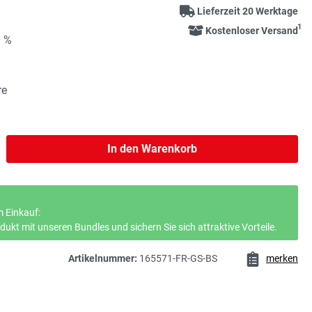
Lieferzeit 20 Werktage
1
Kostenloser Versand
0 %
re
b den gewünschten Wert ein oder benutze 
In den Warenkorb
 Einkauf:
ukt mit unseren Bundles und sichern Sie sich attraktive Vorteile.
Artikelnummer:
165571-FR-GS-BS
merken