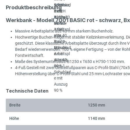
Produktbeschreibung
Werkbank - Modell 7001 BASIC rot - schwarz, 
Massive Arbeitsplatte aus 40 mm starkem Buchenholz.
Hochwertige Buchen-Riegel mit stabiler Keilzinkenverleimung. Die
geschützt. Diese klassische Arbeitsplatte überzeugt durch ihre Viel
Bedarf wiederverwenden. 100 % eigene Fertigung – von der Rohhol
Forstwirtschaft.
Maße des Systemunterbaus: B1250 x T650 x H750-1100 mm.
4-Fuß Gestell mit zwei Gestellfußpaaren aus C-Profil-Stahl (70x
Höhenverstellung über C-Profil-Stahl und 25 mm-Lochraster so
Technische Daten
Breite
1250 mm
Höhe
1140 mm