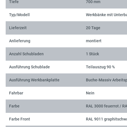
Tiefe
700 mm
Typ/Modell
Werkbänke mit Unterb
Lieferzeit
20 Tage
Anlieferung
montiert
Anzahl Schubladen
1 Stück
Ausführung Schublade
Teilauszug 90 %
Ausführung Werkbankplatte
Buche-Massiv Arbeitsp
Fahrbar
Nein
Farbe
RAL 3000 feuerrot / R
Farbe Front
RAL 9011 graphitschw