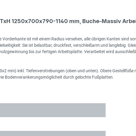
BxTxH 1250x700x790-1140 mm, Buche-Massiv Arbei
 Vorderkante ist mit einem Radius versehen, alle übrigen Kanten sind sor
seitigkeit: Sie ist belastbar, druckfest, verschleißarm und langlebig. Gleic
zgewinnung bis zur fertigen Arbeitsplatte. Verarbeitet wird ausschließlic
50x2 mm) inkl. Tiefenverstrebungen (oben und unten). Obere Gestellfüße m
wie Bodenverankerungsmöglicheit durch gelochte Fußplatten.