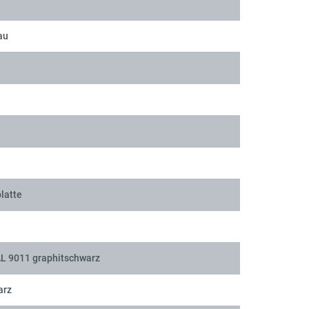
au
latte
AL 9011 graphitschwarz
arz