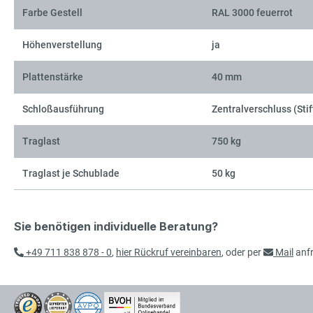
Farbe Gestell
RAL 3000 feuerrot
Höhenverstellung
ja
Plattenstärke
40 mm
Schloßausführung
Zentralverschluss (Stif
Traglast
750 kg
Traglast je Schublade
50 kg
Sie benötigen individuelle Beratung?
+49 711 838 878 - 0
,
hier Rückruf vereinbaren
, oder per
Mail
anf