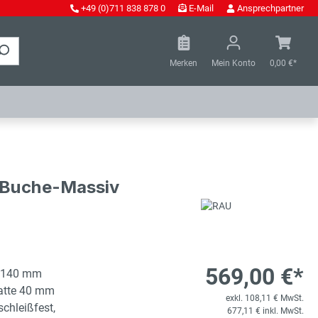
+49 (0)711 838 878 0
E-Mail
Ansprechpartner
Merken
Mein Konto
0,00 €*
- Buche-Massiv
569,00 €*
1140 mm
latte 40 mm
exkl. 108,11 € MwSt.
schleißfest,
677,11 € inkl. MwSt.