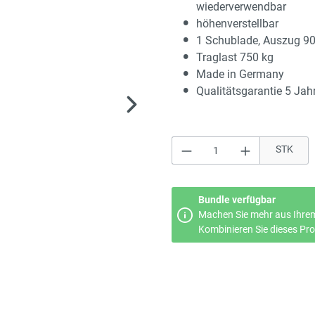
wiederverwendbar
höhenverstellbar
1 Schublade, Auszug 9
Traglast 750 kg
Made in Germany
Qualitätsgarantie 5 Jah
Produkt Anzahl: Gi
STK
Bundle verfügbar
Machen Sie mehr aus Ihrem
Kombinieren Sie dieses Prod