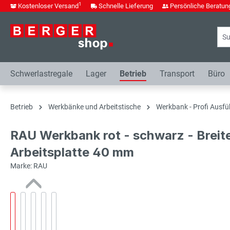
1
Kostenloser Versand
Schnelle Lieferung
Persönliche Beratun
springen
Zur Hauptnavigation springen
Schwerlastregale
Lager
Betrieb
Transport
Büro
Betrieb
Werkbänke und Arbeitstische
Werkbank - Profi Ausfü
RAU Werkbank rot - schwarz - Breit
Arbeitsplatte 40 mm
Marke: RAU