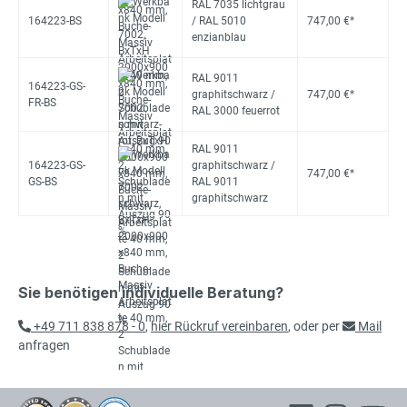
RAL 7035 lichtgrau
164223-BS
/ RAL 5010
747,00 €*
enzianblau
RAL 9011
164223-GS-
graphitschwarz /
747,00 €*
FR-BS
RAL 3000 feuerrot
RAL 9011
164223-GS-
graphitschwarz /
747,00 €*
GS-BS
RAL 9011
graphitschwarz
Sie benötigen individuelle Beratung?
+49 711 838 878 - 0
,
hier Rückruf vereinbaren
, oder per
Mail
anfragen