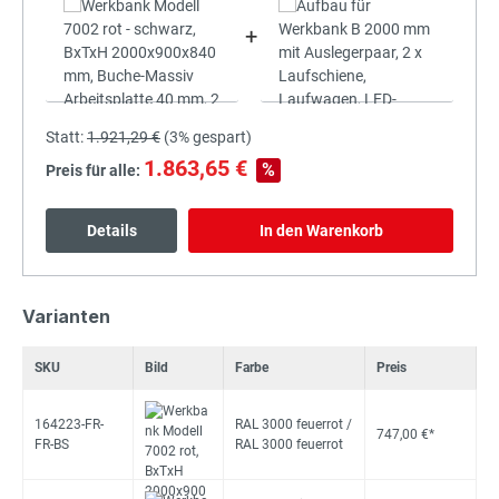
+
Statt:
1.921,29 €
(
3%
gespart)
1.863,65 €
%
Preis für alle:
Details
In den Warenkorb
Varianten
SKU
Bild
Farbe
Preis
164223-FR-
RAL 3000 feuerrot /
747,00 €*
FR-BS
RAL 3000 feuerrot