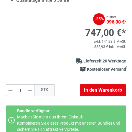
Qualitätsgarantie 5 Jahre
bisher
-25%
996,00 €
*
747,00 €*
exkl. 141,93 € MwSt.
888,93 € inkl. MwSt.
Lieferzeit 20 Werktage
1
Kostenloser Versand
Produkt Anzahl: Gib den gewünschten Wert e
STK
In den Warenkorb
Bundle verfügbar
Machen Sie mehr aus Ihrem Einkauf:
Kombinieren Sie dieses Produkt mit unseren Bundles und
sichern Sie sich attraktive Vorteile.