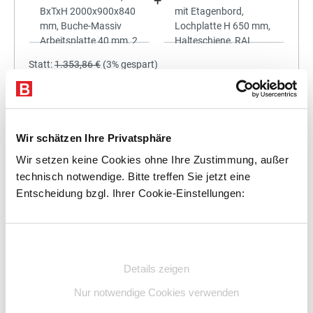
+
Statt:
1.353,86 €
(
3%
gespart)
1.313,24 €
%
Preis für alle:
Details
In den Warenkorb
Wir schätzen Ihre Privatsphäre
Wir setzen keine Cookies ohne Ihre Zustimmung, außer
technisch notwendige. Bitte treffen Sie jetzt eine
Entscheidung bzgl. Ihrer Cookie-Einstellungen:
+
Einwilligungsauswahl
Details zeigen
Statt:
1.527,00 €
(
3%
gespart)
Nur notwendige Cookies verwenden
1.481,19 €
%
Preis für alle: