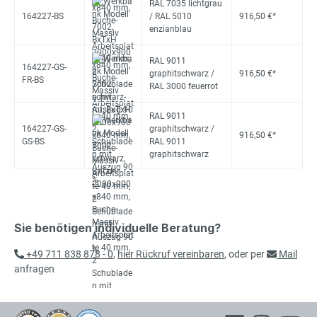
RAL 7035 lichtgrau
164227-BS
/ RAL 5010
916,50 €*
enzianblau
RAL 9011
164227-GS-
graphitschwarz /
916,50 €*
FR-BS
RAL 3000 feuerrot
RAL 9011
164227-GS-
graphitschwarz /
916,50 €*
GS-BS
RAL 9011
graphitschwarz
Sie benötigen individuelle Beratung?
+49 711 838 878 - 0
,
hier Rückruf vereinbaren
, oder per
Mail
anfragen