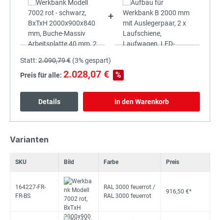
+
Statt:
2.090,79 €
(
3%
gespart)
2.028,07 €
%
Preis für alle:
Details
In den Warenkorb
Varianten
SKU
Bild
Farbe
Preis
164227-FR-
RAL 3000 feuerrot /
916,50 €*
FR-BS
RAL 3000 feuerrot