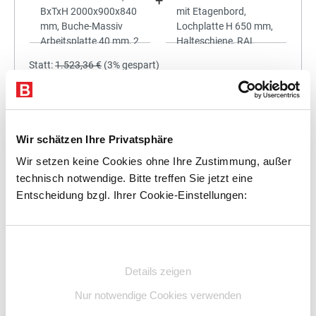
+
Statt:
1.523,36 €
(
3%
gespart)
1.477,66 €
%
Preis für alle:
Details
In den Warenkorb
Wir schätzen Ihre Privatsphäre
Wir setzen keine Cookies ohne Ihre Zustimmung, außer
technisch notwendige. Bitte treffen Sie jetzt eine
Entscheidung bzgl. Ihrer Cookie-Einstellungen:
+
Einwilligungsauswahl
Details zeigen
Statt:
1.696,50 €
(
3%
gespart)
Nur notwendige Cookies verwenden
1.645,61 €
%
Preis für alle: