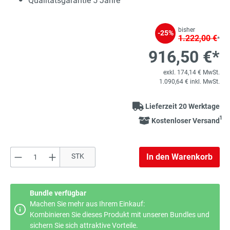
Qualitätsgarantie 5 Jahre
bisher
-25%
1.222,00 €
*
916,50 €*
exkl. 174,14 € MwSt.
1.090,64 € inkl. MwSt.
Lieferzeit 20 Werktage
1
Kostenloser Versand
Produkt Anzahl: Gib den gewünschten Wert e
STK
In den Warenkorb
Bundle verfügbar
Machen Sie mehr aus Ihrem Einkauf:
Kombinieren Sie dieses Produkt mit unseren Bundles und
sichern Sie sich attraktive Vorteile.