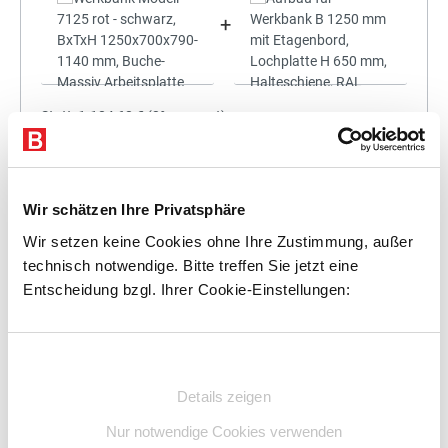
+
Statt:
1.184,68 €
(
3%
gespart)
1.149,14 €
%
Preis für alle:
Details
In den Warenkorb
Wir schätzen Ihre Privatsphäre
Wir setzen keine Cookies ohne Ihre Zustimmung, außer
technisch notwendige. Bitte treffen Sie jetzt eine
Entscheidung bzgl. Ihrer Cookie-Einstellungen:
+
Einwilligungsauswahl
Details zeigen
Statt:
1.338,96 €
(
3%
gespart)
Nur notwendige Cookies verwenden