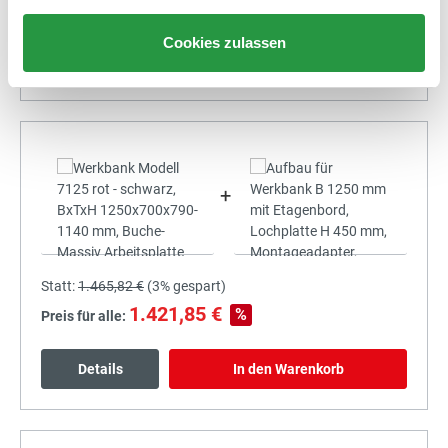
1.298,79 €
%
Preis für alle:
Cookies zulassen
Details
In den Warenkorb
+
Statt:
1.465,82 €
(
3%
gespart)
1.421,85 €
%
Preis für alle:
Details
In den Warenkorb