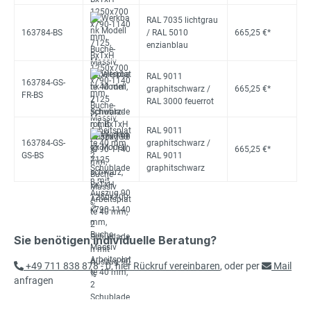
RAL 7035 lichtgrau
163784-BS
/ RAL 5010
665,25 €*
enzianblau
RAL 9011
163784-GS-
graphitschwarz /
665,25 €*
FR-BS
RAL 3000 feuerrot
RAL 9011
163784-GS-
graphitschwarz /
665,25 €*
GS-BS
RAL 9011
graphitschwarz
Sie benötigen individuelle Beratung?
+49 711 838 878 - 0
,
hier Rückruf vereinbaren
, oder per
Mail
anfragen