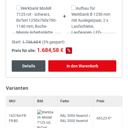
+
Statt:
1.736,68 €
(
3%
gespart)
1.684,58 €
%
Preis für alle:
Details
In den Warenkorb
Varianten
SKU
Bild
Farbe
Preis
163784-FR-
RAL 3000 feuerrot /
665,25 €*
FR-BS
RAL 3000 feuerrot