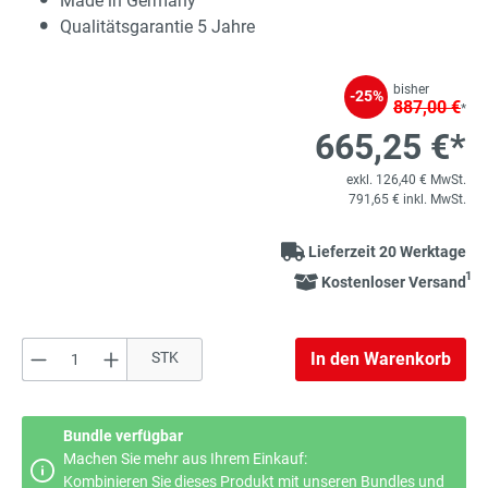
Made in Germany
Qualitätsgarantie 5 Jahre
bisher
-25%
887,00 €
*
665,25 €*
exkl. 126,40 € MwSt.
791,65 € inkl. MwSt.
Lieferzeit 20 Werktage
1
Kostenloser Versand
Produkt Anzahl: Gib den gewünschten Wert e
STK
In den Warenkorb
Bundle verfügbar
Machen Sie mehr aus Ihrem Einkauf:
Kombinieren Sie dieses Produkt mit unseren Bundles und