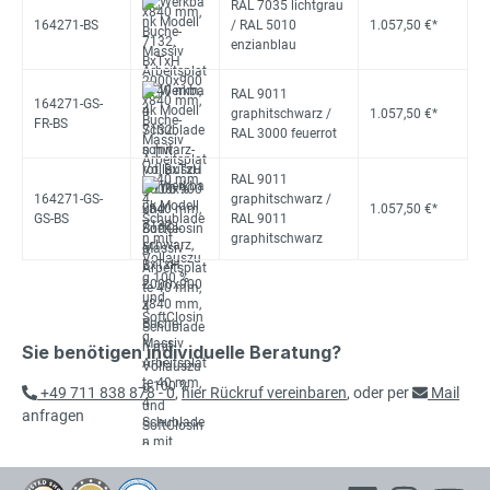
RAL 7035 lichtgrau
164271-BS
/ RAL 5010
1.057,50 €*
enzianblau
RAL 9011
164271-GS-
graphitschwarz /
1.057,50 €*
FR-BS
RAL 3000 feuerrot
RAL 9011
164271-GS-
graphitschwarz /
1.057,50 €*
GS-BS
RAL 9011
graphitschwarz
Sie benötigen individuelle Beratung?
+49 711 838 878 - 0
,
hier Rückruf vereinbaren
, oder per
Mail
anfragen