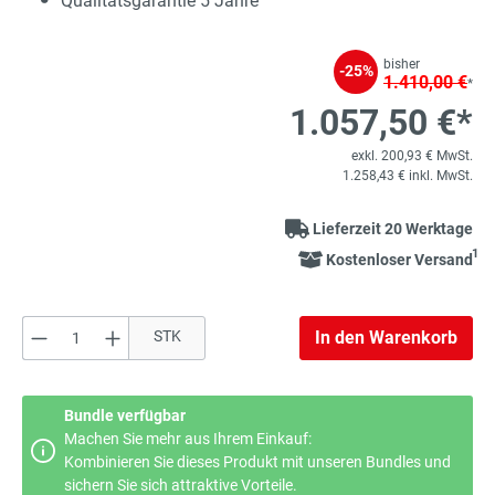
Qualitätsgarantie 5 Jahre
bisher
-25%
1.410,00 €
*
1.057,50 €*
exkl. 200,93 € MwSt.
1.258,43 € inkl. MwSt.
Lieferzeit 20 Werktage
1
Kostenloser Versand
Produkt Anzahl: Gib den gewünschten Wert e
STK
In den Warenkorb
Bundle verfügbar
Machen Sie mehr aus Ihrem Einkauf:
Kombinieren Sie dieses Produkt mit unseren Bundles und
sichern Sie sich attraktive Vorteile.