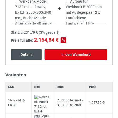
+
Statt:
2.231,79 €
(
3%
gespart)
2.164,84 €
%
Preis für alle:
Details
In den Warenkorb
Varianten
SKU
Bild
Farbe
Preis
164271-FR-
RAL 3000 feuerrot /
1.057,50 €*
FR-BS
RAL 3000 feuerrot