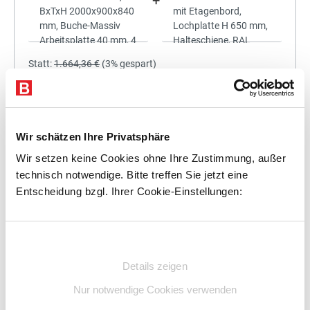
+
Statt:
1.664,36 €
(
3%
gespart)
1.614,43 €
%
Preis für alle:
Details
In den Warenkorb
Wir schätzen Ihre Privatsphäre
Wir setzen keine Cookies ohne Ihre Zustimmung, außer
technisch notwendige. Bitte treffen Sie jetzt eine
Entscheidung bzgl. Ihrer Cookie-Einstellungen:
+
Einwilligungsauswahl
Details zeigen
Statt:
1.837,50 €
(
3%
gespart)
Nur notwendige Cookies verwenden
1.782,38 €
%
Preis für alle: