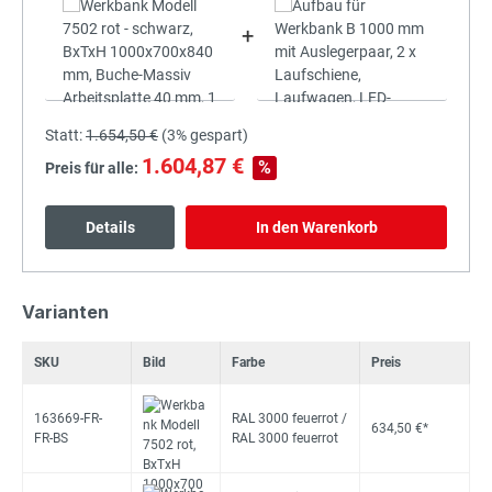
+
Statt:
1.654,50 €
(
3%
gespart)
1.604,87 €
%
Preis für alle:
Details
In den Warenkorb
Varianten
SKU
Bild
Farbe
Preis
163669-FR-
RAL 3000 feuerrot /
634,50 €*
FR-BS
RAL 3000 feuerrot