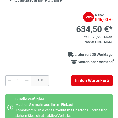
Qualitätsgarantie 5 Jahre
bisher
-25%
846,00 €
*
634,50 €*
exkl. 120,56 € MwSt.
755,06 € inkl. MwSt.
Lieferzeit 20 Werktage
1
Kostenloser Versand
Produkt Anzahl: Gib den gewünschten Wert e
STK
In den Warenkorb
Bundle verfügbar
Machen Sie mehr aus Ihrem Einkauf:
Kombinieren Sie dieses Produkt mit unseren Bundles und
sichern Sie sich attraktive Vorteile.