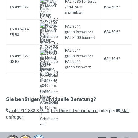
RAL 7035 lichtgrau
163669-BS
/ RAL 5010
634,50 €*
enzianblau
RAL 9011
163669-GS-
graphitschwarz /
634,50 €*
FR-BS
RAL 3000 feuerrot
RAL 9011
163669-GS-
graphitschwarz /
634,50 €*
GS-BS
RAL 9011
graphitschwarz
Sie benötigen individuelle Beratung?
+49 711 838 878 - 0
,
hier Rückruf vereinbaren
, oder per
Mail
anfragen