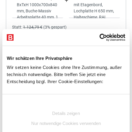
+
Statt:
1.124,79 €
(
3%
gespart)
1.091,05 €
%
Preis für alle:
Details
In den Warenkorb
Wir schätzen Ihre Privatsphäre
Wir setzen keine Cookies ohne Ihre Zustimmung, außer
technisch notwendige. Bitte treffen Sie jetzt eine
Entscheidung bzgl. Ihrer Cookie-Einstellungen:
+
Einwilligungsauswahl
Details zeigen
Statt:
1.270,50 €
(
3%
gespart)
Nur notwendige Cookies verwenden
1.232,39 €
%
Preis für alle: