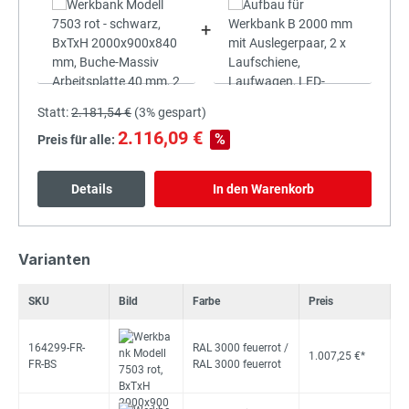
+
Statt:
2.181,54 €
(
3%
gespart)
2.116,09 €
%
Preis für alle:
Details
In den Warenkorb
Varianten
SKU
Bild
Farbe
Preis
164299-FR-
RAL 3000 feuerrot /
1.007,25 €*
FR-BS
RAL 3000 feuerrot