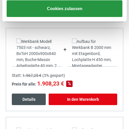
Cookies zulassen
Details
In den Warenkorb
+
Statt:
1.967,25 €
(
3%
gespart)
1.908,23 €
%
Preis für alle:
Details
In den Warenkorb