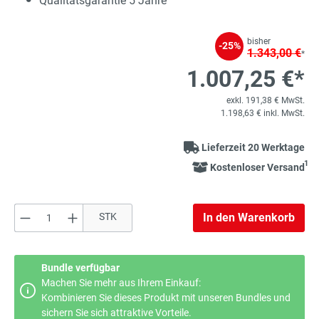
Qualitätsgarantie 5 Jahre
bisher
-25%
1.343,00 €
*
1.007,25 €*
exkl. 191,38 € MwSt.
1.198,63 € inkl. MwSt.
Lieferzeit 20 Werktage
1
Kostenloser Versand
Produkt Anzahl: Gib den gewünschten Wert e
STK
In den Warenkorb
Bundle verfügbar
Machen Sie mehr aus Ihrem Einkauf:
Kombinieren Sie dieses Produkt mit unseren Bundles und
sichern Sie sich attraktive Vorteile.