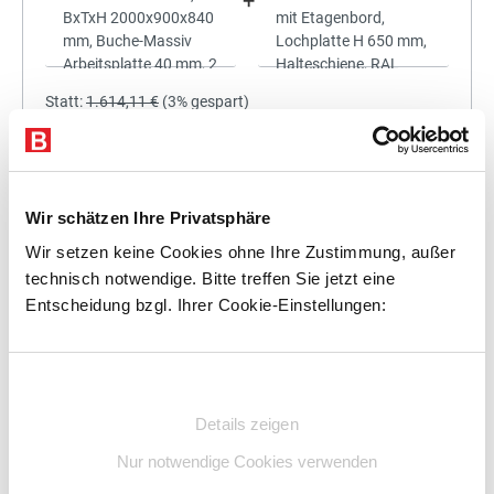
+
Statt:
1.614,11 €
(
3%
gespart)
1.565,69 €
%
Preis für alle:
Details
In den Warenkorb
Wir schätzen Ihre Privatsphäre
Wir setzen keine Cookies ohne Ihre Zustimmung, außer
technisch notwendige. Bitte treffen Sie jetzt eine
Entscheidung bzgl. Ihrer Cookie-Einstellungen:
+
Einwilligungsauswahl
Details zeigen
Statt:
1.787,25 €
(
3%
gespart)
Nur notwendige Cookies verwenden
1.733,63 €
%
Preis für alle: