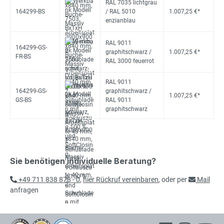
RAL 7035 lichtgrau
164299-BS
/ RAL 5010
1.007,25 €*
enzianblau
RAL 9011
164299-GS-
graphitschwarz /
1.007,25 €*
FR-BS
RAL 3000 feuerrot
RAL 9011
164299-GS-
graphitschwarz /
1.007,25 €*
GS-BS
RAL 9011
graphitschwarz
Sie benötigen individuelle Beratung?
+49 711 838 878 - 0
,
hier Rückruf vereinbaren
, oder per
Mail
anfragen