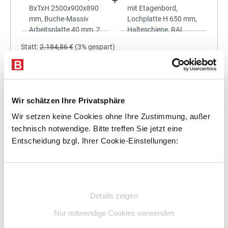
+
Statt:
2.184,86 €
(
3%
gespart)
2.119,31 €
%
Preis für alle:
Details
In den Warenkorb
Wir schätzen Ihre Privatsphäre
Wir setzen keine Cookies ohne Ihre Zustimmung, außer
technisch notwendige. Bitte treffen Sie jetzt eine
Entscheidung bzgl. Ihrer Cookie-Einstellungen:
+
Einwilligungsauswahl
Details zeigen
Statt:
2.493,43 €
(
3%
gespart)
Nur notwendige Cookies verwenden
2.418,63 €
%
Preis für alle: