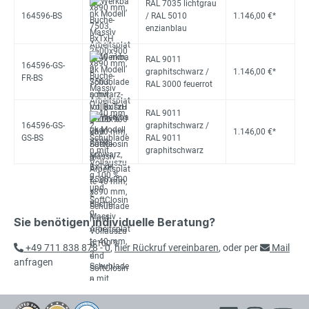
RAL 7035 lichtgrau
164596-BS
/ RAL 5010
1.146,00 €*
enzianblau
RAL 9011
164596-GS-
graphitschwarz /
1.146,00 €*
FR-BS
RAL 3000 feuerrot
RAL 9011
164596-GS-
graphitschwarz /
1.146,00 €*
GS-BS
RAL 9011
graphitschwarz
Sie benötigen individuelle Beratung?
+49 711 838 878 - 0
,
hier Rückruf vereinbaren
, oder per
Mail
anfragen