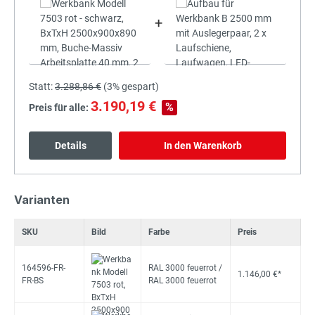
+
Statt:
3.288,86 €
(
3%
gespart)
3.190,19 €
%
Preis für alle:
Details
In den Warenkorb
Varianten
SKU
Bild
Farbe
Preis
164596-FR-
RAL 3000 feuerrot /
1.146,00 €*
FR-BS
RAL 3000 feuerrot