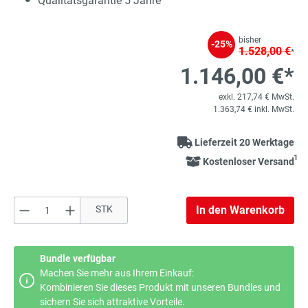
Qualitätsgarantie 5 Jahre
bisher
-25%
1.528,00 €
*
1.146,00 €*
exkl. 217,74 € MwSt.
1.363,74 € inkl. MwSt.
Lieferzeit 20 Werktage
1
Kostenloser Versand
Produkt Anzahl: Gib den gewünschten Wert e
STK
In den Warenkorb
Bundle verfügbar
Machen Sie mehr aus Ihrem Einkauf:
Kombinieren Sie dieses Produkt mit unseren Bundles und
sichern Sie sich attraktive Vorteile.