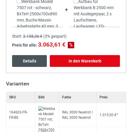
+
Statt:
3.158,36 €
(
3%
gespart)
3.063,61 €
%
Preis für alle:
Details
In den Warenkorb
Varianten
SKU
Bild
Farbe
Preis
164602-FR-
RAL 3000 feuerrot /
1.015,50 €*
FR-BS
RAL 3000 feuerrot