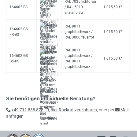
RAL 7035 lichtgrau
164602-BS
/ RAL 5010
1.015,50 €*
enzianblau
RAL 9011
164602-GS-
graphitschwarz /
1.015,50 €*
FR-BS
RAL 3000 feuerrot
RAL 9011
164602-GS-
graphitschwarz /
1.015,50 €*
GS-BS
RAL 9011
graphitschwarz
Sie benötigen individuelle Beratung?
+49 711 838 878 - 0
,
hier Rückruf vereinbaren
, oder per
Mail
anfragen