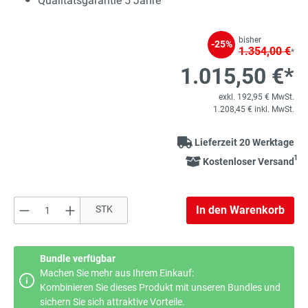
Qualitätsgarantie 5 Jahre
bisher
-25%
1.354,00 €
*
1.015,50 €*
exkl. 192,95 € MwSt.
1.208,45 € inkl. MwSt.
Lieferzeit 20 Werktage
1
Kostenloser Versand
Produkt Anzahl: Gib den gewünschten Wert e
STK
In den Warenkorb
Bundle verfügbar
Machen Sie mehr aus Ihrem Einkauf:
Kombinieren Sie dieses Produkt mit unseren Bundles und
sichern Sie sich attraktive Vorteile.