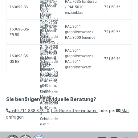
RAL 7035 lichtgrau
163693-BS
/ RAL 5010
721,50 €*
enzianblau
RAL 9011
163693-GS-
graphitschwarz /
721,50 €*
FR-BS
RAL 3000 feuerrot
RAL 9011
163693-GS-
graphitschwarz /
721,50 €*
GS-BS
RAL 9011
graphitschwarz
Sie benötigen individuelle Beratung?
+49 711 838 878 - 0
,
hier Rückruf vereinbaren
, oder per
Mail
anfragen