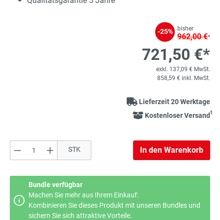
Qualitätsgarantie 5 Jahre
bisher
-25%
962,00 €
*
721,50 €*
exkl. 137,09 € MwSt.
858,59 € inkl. MwSt.
Lieferzeit 20 Werktage
1
Kostenloser Versand
Produkt Anzahl: Gib den gewünschten Wert e
STK
In den Warenkorb
Bundle verfügbar
Machen Sie mehr aus Ihrem Einkauf:
Kombinieren Sie dieses Produkt mit unseren Bundles und
sichern Sie sich attraktive Vorteile.