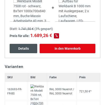
+
Statt:
1.741,50 €
(
3%
gespart)
1.689,26 €
%
Preis für alle:
Details
In den Warenkorb
Varianten
SKU
Bild
Farbe
Preis
163693-FR-
RAL 3000 feuerrot /
721,50 €*
FR-BS
RAL 3000 feuerrot