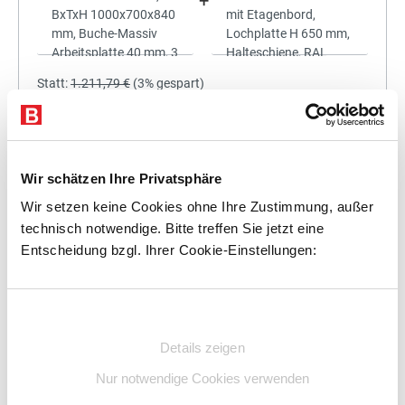
+
Statt:
1.211,79 €
(
3%
gespart)
1.175,44 €
%
Preis für alle:
Details
In den Warenkorb
Wir schätzen Ihre Privatsphäre
Wir setzen keine Cookies ohne Ihre Zustimmung, außer
technisch notwendige. Bitte treffen Sie jetzt eine
Entscheidung bzgl. Ihrer Cookie-Einstellungen:
+
Einwilligungsauswahl
Details zeigen
Statt:
1.357,50 €
(
3%
gespart)
Nur notwendige Cookies verwenden
1.316,78 €
%
Preis für alle: