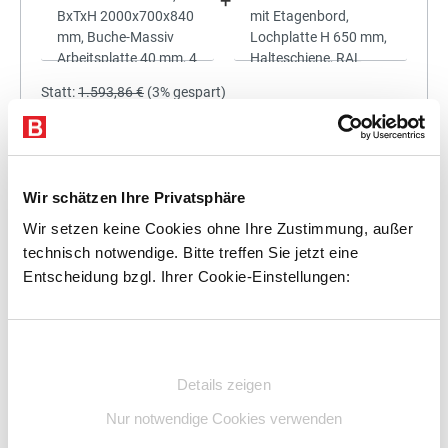
+
Statt:
1.593,86 €
(
3%
gespart)
1.546,04 €
%
Preis für alle:
Details
In den Warenkorb
Wir schätzen Ihre Privatsphäre
Wir setzen keine Cookies ohne Ihre Zustimmung, außer
technisch notwendige. Bitte treffen Sie jetzt eine
Entscheidung bzgl. Ihrer Cookie-Einstellungen:
+
Einwilligungsauswahl
Details zeigen
Statt:
1.767,00 €
(
3%
gespart)
Nur notwendige Cookies verwenden
1.713,99 €
%
Preis für alle: