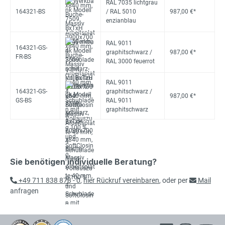
RAL 7035 lichtgrau
164321-BS
/ RAL 5010
987,00 €*
enzianblau
RAL 9011
164321-GS-
graphitschwarz /
987,00 €*
FR-BS
RAL 3000 feuerrot
RAL 9011
164321-GS-
graphitschwarz /
987,00 €*
GS-BS
RAL 9011
graphitschwarz
Sie benötigen individuelle Beratung?
+49 711 838 878 - 0
,
hier Rückruf vereinbaren
, oder per
Mail
anfragen