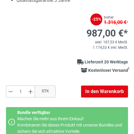
Qualitätsgarantie 5 Jahre
bisher
-25%
1.316,00 €
*
987,00 €*
exkl. 187,53 € MwSt.
1.174,53 € inkl. MwSt.
Lieferzeit 20 Werktage
1
Kostenloser Versand
Produkt Anzahl: Gib den gewünschten Wert e
STK
In den Warenkorb
Bundle verfügbar
Machen Sie mehr aus Ihrem Einkauf:
Kombinieren Sie dieses Produkt mit unseren Bundles und
sichern Sie sich attraktive Vorteile.