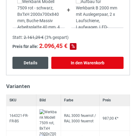
+
Statt:
2.161,29 €
(
3%
gespart)
2.096,45 €
%
Preis für alle:
Details
In den Warenkorb
Varianten
SKU
Bild
Farbe
Preis
164321-FR-
RAL 3000 feuerrot /
987,00 €*
FR-BS
RAL 3000 feuerrot