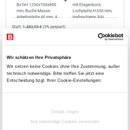
+
Statt:
1.483,93 €
(
3%
gespart)
1.439,41 €
%
Preis für alle:
Details
In den Warenkorb
Wir schätzen Ihre Privatsphäre
Wir setzen keine Cookies ohne Ihre Zustimmung, außer
technisch notwendige. Bitte treffen Sie jetzt eine
Entscheidung bzgl. Ihrer Cookie-Einstellungen:
+
Einwilligungsauswahl
Details zeigen
Statt:
1.638,21 €
(
3%
gespart)
Nur notwendige Cookies verwenden
1.589,06 €
%
Preis für alle: