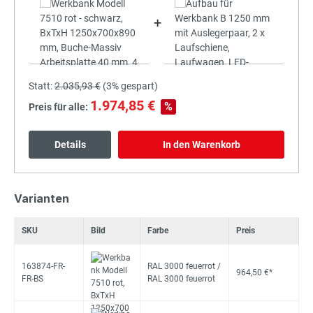
+
Statt:
2.035,93 €
(
3%
gespart)
1.974,85 €
%
Preis für alle:
Details
In den Warenkorb
Varianten
SKU
Bild
Farbe
Preis
163874-FR-
RAL 3000 feuerrot /
964,50 €*
FR-BS
RAL 3000 feuerrot