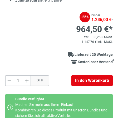
Qualitätsgarantie 5 Jahre
bisher
-25%
1.286,00 €
*
964,50 €*
exkl. 183,26 € MwSt.
1.147,76 € inkl. MwSt.
Lieferzeit 20 Werktage
1
Kostenloser Versand
Produkt Anzahl: Gib den gewünschten Wert e
STK
In den Warenkorb
Bundle verfügbar
Machen Sie mehr aus Ihrem Einkauf:
Kombinieren Sie dieses Produkt mit unseren Bundles und
sichern Sie sich attraktive Vorteile.