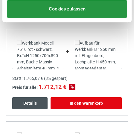
Cookies zulassen
Details
In den Warenkorb
+
Statt:
1.765,07 €
(
3%
gespart)
1.712,12 €
%
Preis für alle:
Details
In den Warenkorb