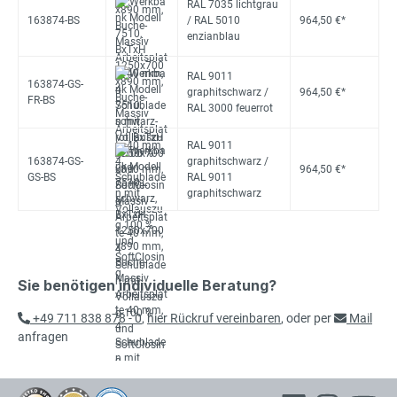
RAL 7035 lichtgrau
163874-BS
/ RAL 5010
964,50 €*
enzianblau
RAL 9011
163874-GS-
graphitschwarz /
964,50 €*
FR-BS
RAL 3000 feuerrot
RAL 9011
163874-GS-
graphitschwarz /
964,50 €*
GS-BS
RAL 9011
graphitschwarz
Sie benötigen individuelle Beratung?
+49 711 838 878 - 0
,
hier Rückruf vereinbaren
, oder per
Mail
anfragen