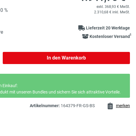
exkl. 368,93 € MwSt.
90 %
2.310,68 € inkl. MwSt.
Lieferzeit 20 Werktage
re
1
Kostenloser Versand
b den gewünschten Wert ein oder benutze 
In den Warenkorb
 Einkauf:
ukt mit unseren Bundles und sichern Sie sich attraktive Vorteile.
Artikelnummer:
164379-FR-GS-BS
merken