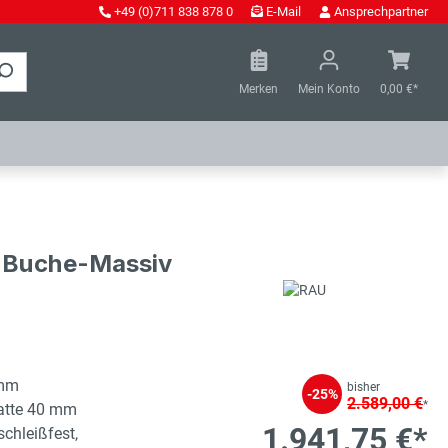
+49 (0)711 838 878 0
E-Mail
Ansprechpartner
Merken
Mein Konto
0,00 €*
- Buche-Massiv
 mm
bisher
-25%
2.589,00 €
*
latte 40 mm
1.941,75 €*
schleißfest,