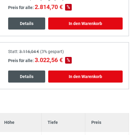
2.814,70 €
%
Preis für alle:
Details
In den Warenkorb
Statt:
3.116,04 €
(
3%
gespart)
3.022,56 €
%
Preis für alle:
Details
In den Warenkorb
Höhe
Tiefe
Preis