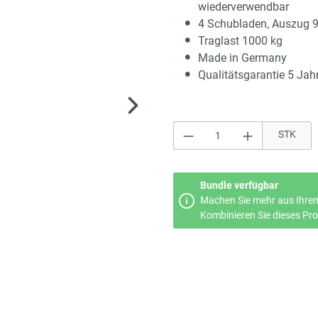
wiederverwendbar
4 Schubladen, Auszug 
Traglast 1000 kg
Made in Germany
Qualitätsgarantie 5 Jah
Produkt Anzahl: Gi
STK
Bundle verfügbar
Machen Sie mehr aus Ihrem
Kombinieren Sie dieses Prod