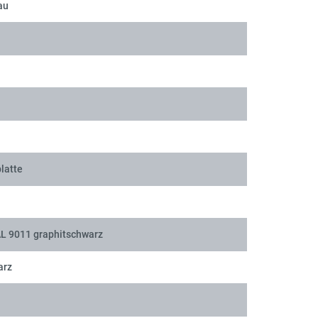
au
latte
AL 9011 graphitschwarz
arz