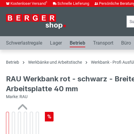
1
Kostenloser Versand
Schnelle Lieferung
Persönliche Beratun
springen
Zur Hauptnavigation springen
Schwerlastregale
Lager
Betrieb
Transport
Büro
Betrieb
Werkbänke und Arbeitstische
Werkbank - Profi Ausfü
RAU Werkbank rot - schwarz - Breit
Arbeitsplatte 40 mm
Marke: RAU
%