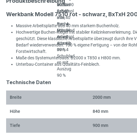
Produktbeschreibung
Werkbank Modell 7510 rot - schwarz, BxTxH 2
Massive Arbeitsplatte aus 40 mm starkem Buchenholz.
Hochwertige Buchen-Riegel mit stabiler Keilzinkenverleimung. Die
geschützt. Diese klassische Arbeitsplatte überzeugt durch ihre Viel
Bedarf wiederverwenden. 100 % eigene Fertigung – von der Rohhol
Forstwirtschaft.
Maße des Systemunterbaus: B2000 x T850 x H800 mm.
Unterbau-Container aus Qualitäts-Feinblech.
Technische Daten
Breite
2000 mm
Höhe
840 mm
Tiefe
900 mm