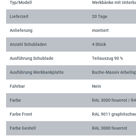
Typ/Modell
Werkbänke mit Unterb
Lieferzeit
20 Tage
Anlieferung
montiert
Anzahl Schubladen
4 Stück
Ausführung Schublade
Teilauszug 90 %
Ausführung Werkbankplatte
Buche-Massiv Arbeitsp
Fahrbar
Nein
Farbe
RAL 3000 feuerrot / R
Farbe Front
RAL 9011 graphitschw
Farbe Gestell
RAL 3000 feuerrot