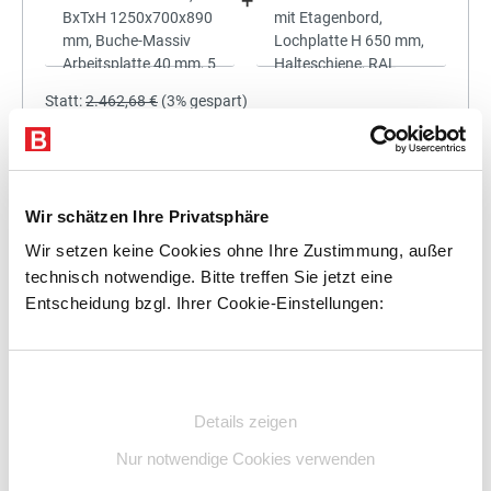
+
Statt:
2.462,68 €
(
3%
gespart)
2.388,80 €
%
Preis für alle:
Details
In den Warenkorb
Wir schätzen Ihre Privatsphäre
Wir setzen keine Cookies ohne Ihre Zustimmung, außer
technisch notwendige. Bitte treffen Sie jetzt eine
Entscheidung bzgl. Ihrer Cookie-Einstellungen:
+
Einwilligungsauswahl
Details zeigen
Statt:
2.616,96 €
(
3%
gespart)
Nur notwendige Cookies verwenden
2.538,45 €
%
Preis für alle: