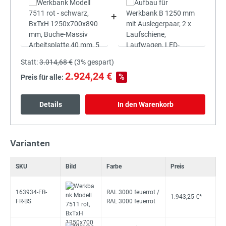
+
Statt:
3.014,68 €
(
3%
gespart)
2.924,24 €
%
Preis für alle:
Details
In den Warenkorb
Varianten
SKU
Bild
Farbe
Preis
163934-FR-
RAL 3000 feuerrot /
1.943,25 €*
FR-BS
RAL 3000 feuerrot