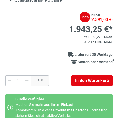
Qualitätsgarantie 5 Jahre
bisher
-25%
2.591,00 €
*
1.943,25 €*
exkl. 369,22 € MwSt.
2.312,47 € inkl. MwSt.
Lieferzeit 20 Werktage
1
Kostenloser Versand
Produkt Anzahl: Gib den gewünschten Wert e
STK
In den Warenkorb
Bundle verfügbar
Machen Sie mehr aus Ihrem Einkauf:
Kombinieren Sie dieses Produkt mit unseren Bundles und
sichern Sie sich attraktive Vorteile.