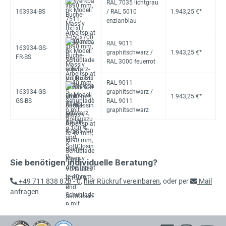
RAL 7035 lichtgrau
163934-BS
/ RAL 5010
1.943,25 €*
enzianblau
RAL 9011
163934-GS-
graphitschwarz /
1.943,25 €*
FR-BS
RAL 3000 feuerrot
RAL 9011
163934-GS-
graphitschwarz /
1.943,25 €*
GS-BS
RAL 9011
graphitschwarz
Sie benötigen individuelle Beratung?
+49 711 838 878 - 0
,
hier Rückruf vereinbaren
, oder per
Mail
anfragen