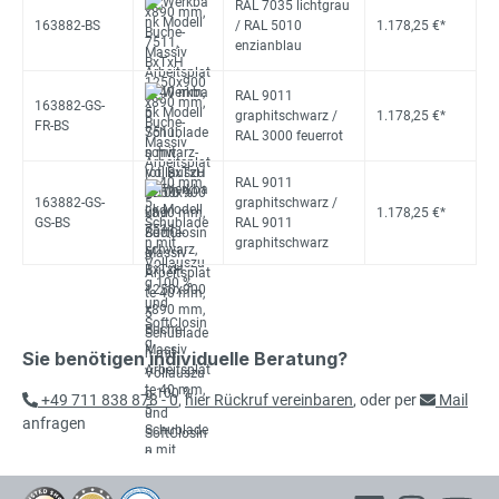
RAL 7035 lichtgrau
163882-BS
/ RAL 5010
1.178,25 €*
enzianblau
RAL 9011
163882-GS-
graphitschwarz /
1.178,25 €*
FR-BS
RAL 3000 feuerrot
RAL 9011
163882-GS-
graphitschwarz /
1.178,25 €*
GS-BS
RAL 9011
graphitschwarz
Sie benötigen individuelle Beratung?
+49 711 838 878 - 0
,
hier Rückruf vereinbaren
, oder per
Mail
anfragen