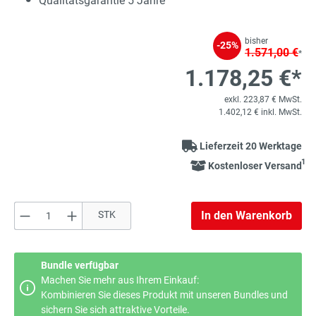
Qualitätsgarantie 5 Jahre
bisher
-25%
1.571,00 €
*
1.178,25 €*
exkl. 223,87 € MwSt.
1.402,12 € inkl. MwSt.
Lieferzeit 20 Werktage
1
Kostenloser Versand
Produkt Anzahl: Gib den gewünschten Wert e
STK
In den Warenkorb
Bundle verfügbar
Machen Sie mehr aus Ihrem Einkauf:
Kombinieren Sie dieses Produkt mit unseren Bundles und
sichern Sie sich attraktive Vorteile.