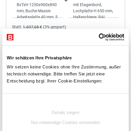
+
Statt:
1.697,68 €
(
3%
gespart)
1.646,75 €
%
Preis für alle:
Details
In den Warenkorb
Wir schätzen Ihre Privatsphäre
Wir setzen keine Cookies ohne Ihre Zustimmung, außer
technisch notwendige. Bitte treffen Sie jetzt eine
Entscheidung bzgl. Ihrer Cookie-Einstellungen:
+
Einwilligungsauswahl
Details zeigen
Statt:
1.851,96 €
(
3%
gespart)
Nur notwendige Cookies verwenden
1.796,40 €
%
Preis für alle: