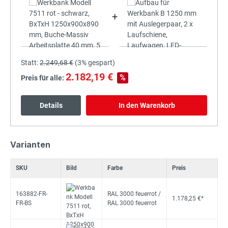
+
Statt:
2.249,68 €
(
3%
gespart)
2.182,19 €
%
Preis für alle:
Details
In den Warenkorb
Varianten
SKU
Bild
Farbe
Preis
163882-FR-
RAL 3000 feuerrot /
1.178,25 €*
FR-BS
RAL 3000 feuerrot