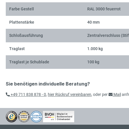
Farbe Gestell
RAL 3000 feuerrot
Plattenstärke
40 mm
Schloßausführung
Zentralverschluss (Stif
Traglast
1.000 kg
Traglast je Schublade
100 kg
Sie benötigen individuelle Beratung?
+49 711 838 878 - 0
,
hier Rückruf vereinbaren
, oder per
Mail
anf