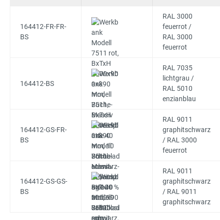
RAL 3000
164412-FR-FR-
feuerrot /
BS
RAL 3000
feuerrot
RAL 7035
lichtgrau /
164412-BS
RAL 5010
enzianblau
RAL 9011
164412-GS-FR-
graphitschwarz
BS
/ RAL 3000
feuerrot
RAL 9011
164412-GS-GS-
graphitschwarz
BS
/ RAL 9011
graphitschwarz