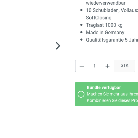
wiederverwendbar
10 Schubladen, Vollaus
SoftClosing
Traglast 1000 kg
Made in Germany
Qualitätsgarantie 5 Jah
Produkt Anzahl: Gi
STK
Bundle verfügbar
Machen Sie mehr aus Ihrem
Kombinieren Sie dieses Prod