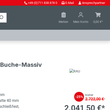
+49 (0)711 838 878 0
E-Mail
Ansprechpartner
Merken
Mein Konto
0,00 €*
- Buche-Massiv
 mm
bisher
-25%
2.722,00 €
*
latte 40 mm
2.041,50 €*
schleißfest,