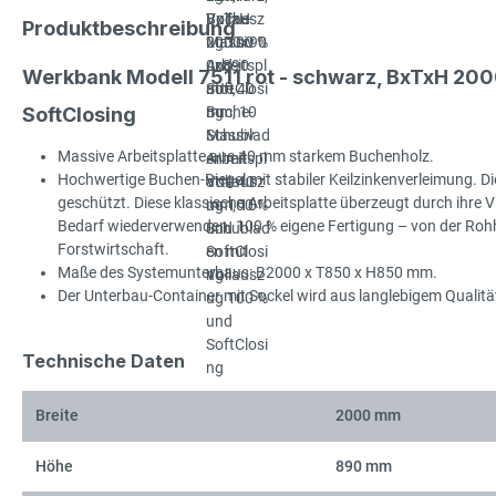
Produktbeschreibung
Werkbank Modell 7511 rot - schwarz, BxTxH 20
SoftClosing
Massive Arbeitsplatte aus 40 mm starkem Buchenholz.
Hochwertige Buchen-Riegel mit stabiler Keilzinkenverleimung. Die
geschützt. Diese klassische Arbeitsplatte überzeugt durch ihre Viel
Bedarf wiederverwenden. 100 % eigene Fertigung – von der Rohhol
Forstwirtschaft.
Maße des Systemunterbaus: B2000 x T850 x H850 mm.
Der Unterbau-Container mit Sockel wird aus langlebigem Qualität
Technische Daten
Breite
2000 mm
Höhe
890 mm