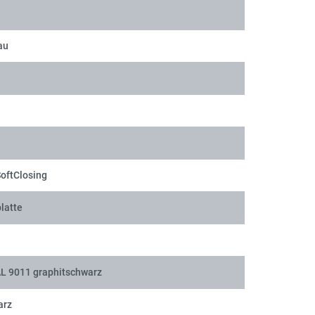
au
SoftClosing
latte
AL 9011 graphitschwarz
arz