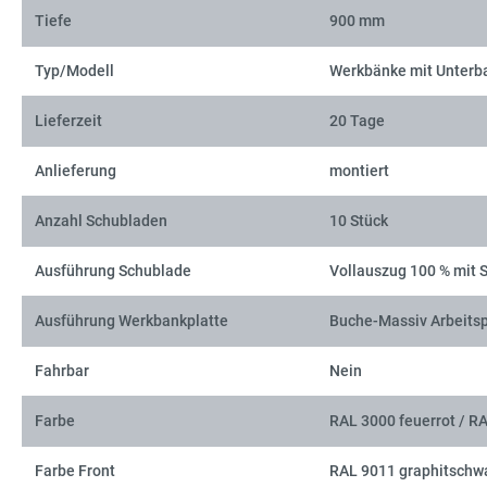
Tiefe
900 mm
Typ/Modell
Werkbänke mit Unterb
Lieferzeit
20 Tage
Anlieferung
montiert
Anzahl Schubladen
10 Stück
Ausführung Schublade
Vollauszug 100 % mit 
Ausführung Werkbankplatte
Buche-Massiv Arbeitsp
Fahrbar
Nein
Farbe
RAL 3000 feuerrot / R
Farbe Front
RAL 9011 graphitschw