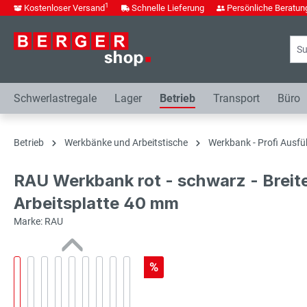
1
Kostenloser Versand
Schnelle Lieferung
Persönliche Beratun
springen
Zur Hauptnavigation springen
Schwerlastregale
Lager
Betrieb
Transport
Büro
Betrieb
Werkbänke und Arbeitstische
Werkbank - Profi Ausfü
RAU Werkbank rot - schwarz - Breit
Arbeitsplatte 40 mm
Marke: RAU
%