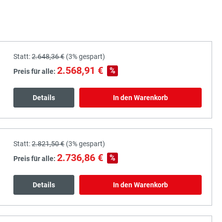
Statt:
2.648,36 €
(
3%
gespart)
2.568,91 €
%
Preis für alle:
Details
In den Warenkorb
Statt:
2.821,50 €
(
3%
gespart)
2.736,86 €
%
Preis für alle:
Details
In den Warenkorb