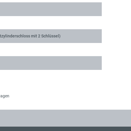
tzylinderschloss mit 2 Schlüssel)
ragen