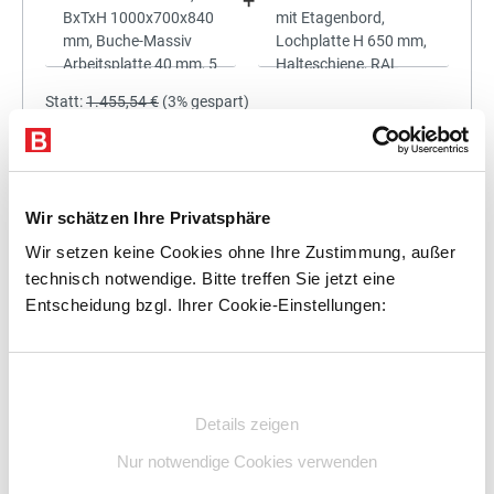
+
Statt:
1.455,54 €
(
3%
gespart)
1.411,87 €
%
Preis für alle:
Details
In den Warenkorb
Wir schätzen Ihre Privatsphäre
Wir setzen keine Cookies ohne Ihre Zustimmung, außer
technisch notwendige. Bitte treffen Sie jetzt eine
Entscheidung bzgl. Ihrer Cookie-Einstellungen:
+
Einwilligungsauswahl
Details zeigen
Statt:
1.601,25 €
(
3%
gespart)
Nur notwendige Cookies verwenden
1.553,21 €
%
Preis für alle: