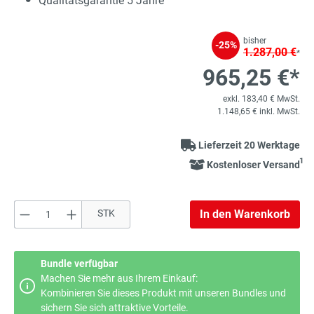
Qualitätsgarantie 5 Jahre
bisher
-25%
1.287,00 €
*
965,25 €*
exkl. 183,40 € MwSt.
1.148,65 € inkl. MwSt.
Lieferzeit 20 Werktage
1
Kostenloser Versand
Produkt Anzahl: Gib den gewünschten Wert e
STK
In den Warenkorb
Bundle verfügbar
Machen Sie mehr aus Ihrem Einkauf:
Kombinieren Sie dieses Produkt mit unseren Bundles und
sichern Sie sich attraktive Vorteile.