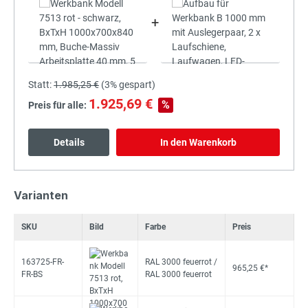
+
Statt:
1.985,25 €
(
3%
gespart)
1.925,69 €
%
Preis für alle:
Details
In den Warenkorb
Varianten
SKU
Bild
Farbe
Preis
163725-FR-
RAL 3000 feuerrot /
965,25 €*
FR-BS
RAL 3000 feuerrot