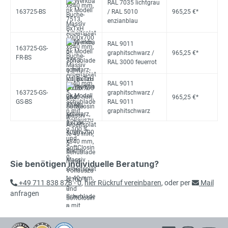
RAL 7035 lichtgrau
163725-BS
/ RAL 5010
965,25 €*
enzianblau
RAL 9011
163725-GS-
graphitschwarz /
965,25 €*
FR-BS
RAL 3000 feuerrot
RAL 9011
163725-GS-
graphitschwarz /
965,25 €*
GS-BS
RAL 9011
graphitschwarz
Sie benötigen individuelle Beratung?
+49 711 838 878 - 0
,
hier Rückruf vereinbaren
, oder per
Mail
anfragen