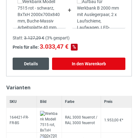
+
Statt:
3.127,29 €
(
3%
gespart)
3.033,47 €
%
Preis für alle:
Details
In den Warenkorb
Varianten
SKU
Bild
Farbe
Preis
164421-FR-
RAL 3000 feuerrot /
1.953,00 €*
FR-BS
RAL 3000 feuerrot