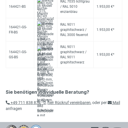
RAL 7035 lichtgrau
164421-BS
/ RAL 5010
1.953,00 €*
enzianblau
RAL 9011
164421-GS-
graphitschwarz /
1.953,00 €*
FR-BS
RAL 3000 feuerrot
RAL 9011
164421-GS-
graphitschwarz /
1.953,00 €*
GS-BS
RAL 9011
graphitschwarz
Sie benötigen individuelle Beratung?
+49 711 838 878 - 0
,
hier Rückruf vereinbaren
, oder per
Mail
anfragen