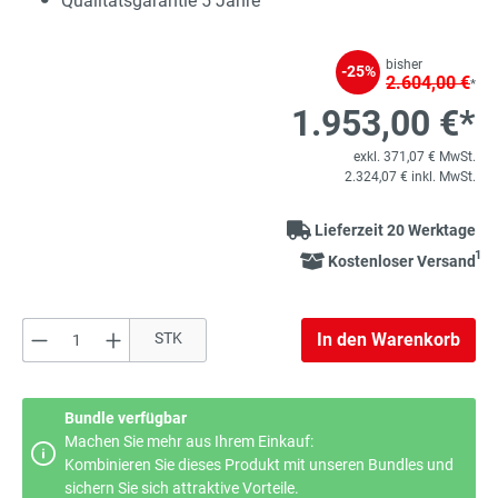
Qualitätsgarantie 5 Jahre
bisher
-25%
2.604,00 €
*
1.953,00 €*
exkl. 371,07 € MwSt.
2.324,07 € inkl. MwSt.
Lieferzeit 20 Werktage
1
Kostenloser Versand
Produkt Anzahl: Gib den gewünschten Wert e
STK
In den Warenkorb
Bundle verfügbar
Machen Sie mehr aus Ihrem Einkauf:
Kombinieren Sie dieses Produkt mit unseren Bundles und
sichern Sie sich attraktive Vorteile.