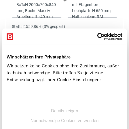
+
Statt:
2.559,86 €
(
3%
gespart)
2.483,06 €
%
Preis für alle:
Details
In den Warenkorb
Wir schätzen Ihre Privatsphäre
Wir setzen keine Cookies ohne Ihre Zustimmung, außer
technisch notwendige. Bitte treffen Sie jetzt eine
Entscheidung bzgl. Ihrer Cookie-Einstellungen:
+
Einwilligungsauswahl
Details zeigen
Statt:
2.733,00 €
(
3%
gespart)
Nur notwendige Cookies verwenden
2.651,01 €
%
Preis für alle: