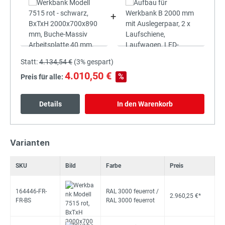
+
Statt:
4.134,54 €
(
3%
gespart)
4.010,50 €
%
Preis für alle:
Details
In den Warenkorb
Varianten
SKU
Bild
Farbe
Preis
164446-FR-
RAL 3000 feuerrot /
2.960,25 €*
FR-BS
RAL 3000 feuerrot