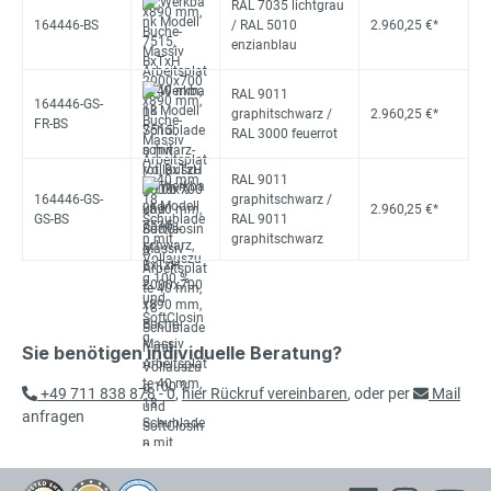
RAL 7035 lichtgrau
164446-BS
/ RAL 5010
2.960,25 €*
enzianblau
RAL 9011
164446-GS-
graphitschwarz /
2.960,25 €*
FR-BS
RAL 3000 feuerrot
RAL 9011
164446-GS-
graphitschwarz /
2.960,25 €*
GS-BS
RAL 9011
graphitschwarz
Sie benötigen individuelle Beratung?
+49 711 838 878 - 0
,
hier Rückruf vereinbaren
, oder per
Mail
anfragen