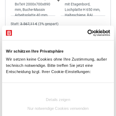
+
Statt:
3.567,11 €
(
3%
gespart)
3.460,10 €
%
Preis für alle:
Details
In den Warenkorb
Wir schätzen Ihre Privatsphäre
Wir setzen keine Cookies ohne Ihre Zustimmung, außer
technisch notwendige. Bitte treffen Sie jetzt eine
Entscheidung bzgl. Ihrer Cookie-Einstellungen:
+
Einwilligungsauswahl
Details zeigen
Statt:
3.740,25 €
(
3%
gespart)
Nur notwendige Cookies verwenden
3.628,04 €
%
Preis für alle: