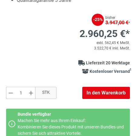
Qualitätsgarantie 5 Jahre
bisher
-25%
3.947,00 €
*
2.960,25 €*
exkl. 562,45 € MwSt.
3.522,70 € inkl. MwSt.
Lieferzeit 20 Werktage
1
Kostenloser Versand
Produkt Anzahl: Gib den gewünschten Wert e
STK
In den Warenkorb
Bundle verfügbar
Machen Sie mehr aus Ihrem Einkauf:
Kombinieren Sie dieses Produkt mit unseren Bundles und
sichern Sie sich attraktive Vorteile.