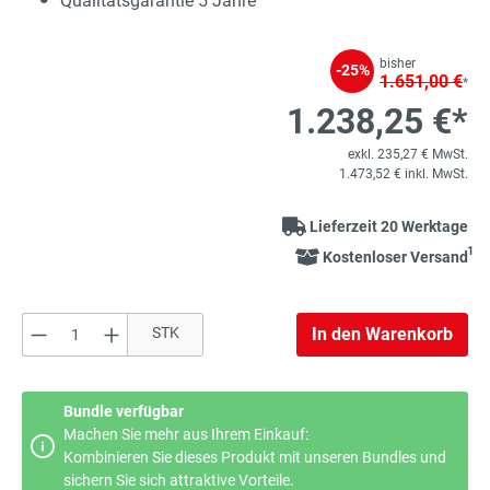
Qualitätsgarantie 5 Jahre
bisher
-25%
1.651,00 €
*
1.238,25 €*
exkl. 235,27 € MwSt.
1.473,52 € inkl. MwSt.
Lieferzeit 20 Werktage
1
Kostenloser Versand
Produkt Anzahl: Gib den gewünschten Wert e
STK
In den Warenkorb
Bundle verfügbar
Machen Sie mehr aus Ihrem Einkauf:
Kombinieren Sie dieses Produkt mit unseren Bundles und
sichern Sie sich attraktive Vorteile.