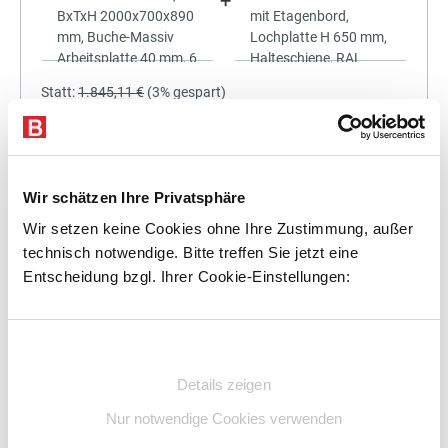
+
Statt:
1.845,11 €
(
3%
gespart)
1.789,76 €
%
Preis für alle:
Details
In den Warenkorb
Wir schätzen Ihre Privatsphäre
Wir setzen keine Cookies ohne Ihre Zustimmung, außer
technisch notwendige. Bitte treffen Sie jetzt eine
Entscheidung bzgl. Ihrer Cookie-Einstellungen:
+
Einwilligungsauswahl
Details zeigen
Statt:
2.018,25 €
(
3%
gespart)
Nur notwendige Cookies verwenden
1.957,70 €
%
Preis für alle: