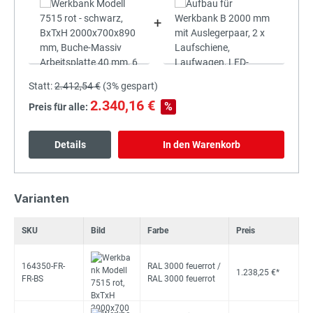
+
Statt:
2.412,54 €
(
3%
gespart)
2.340,16 €
%
Preis für alle:
Details
In den Warenkorb
Varianten
SKU
Bild
Farbe
Preis
164350-FR-
RAL 3000 feuerrot /
1.238,25 €*
FR-BS
RAL 3000 feuerrot