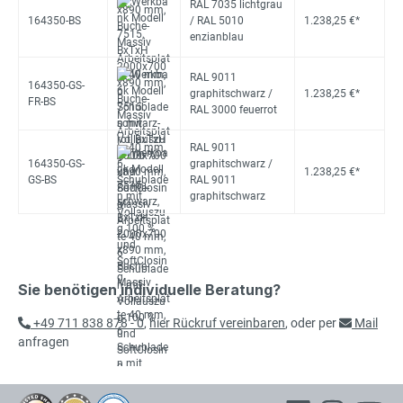
RAL 7035 lichtgrau
164350-BS
/ RAL 5010
1.238,25 €*
enzianblau
RAL 9011
164350-GS-
graphitschwarz /
1.238,25 €*
FR-BS
RAL 3000 feuerrot
RAL 9011
164350-GS-
graphitschwarz /
1.238,25 €*
GS-BS
RAL 9011
graphitschwarz
Sie benötigen individuelle Beratung?
+49 711 838 878 - 0
,
hier Rückruf vereinbaren
, oder per
Mail
anfragen