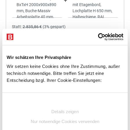
+
Statt:
2.835,86 €
(
3%
gespart)
2.750,78 €
%
Preis für alle:
Details
In den Warenkorb
Wir schätzen Ihre Privatsphäre
Wir setzen keine Cookies ohne Ihre Zustimmung, außer
technisch notwendige. Bitte treffen Sie jetzt eine
Entscheidung bzgl. Ihrer Cookie-Einstellungen:
+
Einwilligungsauswahl
Details zeigen
Statt:
3.009,00 €
(
3%
gespart)
Nur notwendige Cookies verwenden
2.918,73 €
%
Preis für alle: