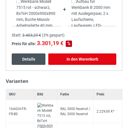
+
Statt:
3.403,29 €
(
3%
gespart)
3.301,19 €
%
Preis für alle:
Details
In den Warenkorb
Varianten
SKU
Bild
Farbe
Preis
164424-FR-
RAL 3000 feuerrot /
2.229,00 €*
FR-BS
RAL 3000 feuerrot