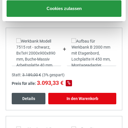
Cookies zulassen
Details
In den Warenkorb
+
Statt:
3.189,00 €
(
3%
gespart)
3.093,33 €
%
Preis für alle:
Details
In den Warenkorb