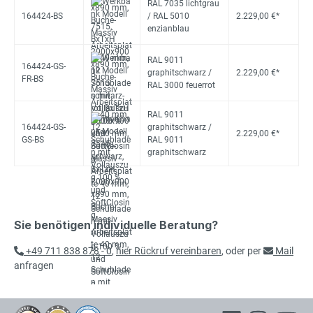
RAL 7035 lichtgrau
164424-BS
/ RAL 5010
2.229,00 €*
enzianblau
RAL 9011
164424-GS-
graphitschwarz /
2.229,00 €*
FR-BS
RAL 3000 feuerrot
RAL 9011
164424-GS-
graphitschwarz /
2.229,00 €*
GS-BS
RAL 9011
graphitschwarz
Sie benötigen individuelle Beratung?
+49 711 838 878 - 0
,
hier Rückruf vereinbaren
, oder per
Mail
anfragen