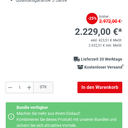
Qualitätsgarantie 5 Jahre
bisher
-25%
2.972,00 €
*
2.229,00 €*
exkl. 423,51 € MwSt.
2.652,51 € inkl. MwSt.
Lieferzeit 20 Werktage
1
Kostenloser Versand
Produkt Anzahl: Gib den gewünschten Wert e
STK
In den Warenkorb
Bundle verfügbar
Machen Sie mehr aus Ihrem Einkauf:
Kombinieren Sie dieses Produkt mit unseren Bundles und
sichern Sie sich attraktive Vorteile.