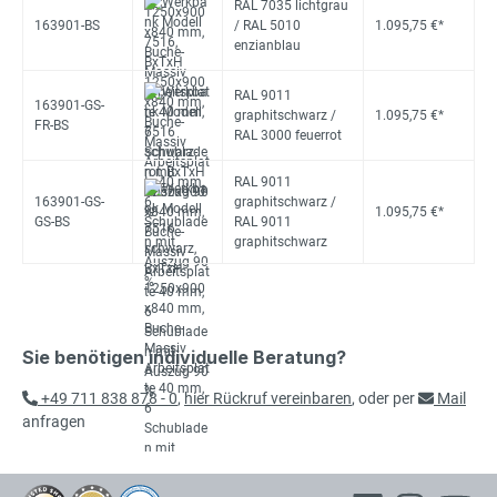
RAL 7035 lichtgrau
163901-BS
/ RAL 5010
1.095,75 €*
enzianblau
RAL 9011
163901-GS-
graphitschwarz /
1.095,75 €*
FR-BS
RAL 3000 feuerrot
RAL 9011
163901-GS-
graphitschwarz /
1.095,75 €*
GS-BS
RAL 9011
graphitschwarz
Sie benötigen individuelle Beratung?
+49 711 838 878 - 0
,
hier Rückruf vereinbaren
, oder per
Mail
anfragen