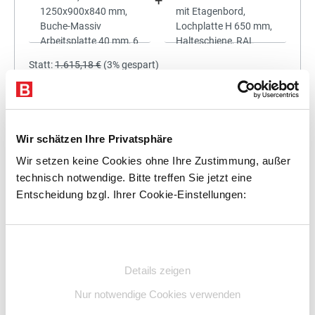
+
Statt:
1.615,18 €
(
3%
gespart)
1.566,72 €
%
Preis für alle:
Details
In den Warenkorb
Wir schätzen Ihre Privatsphäre
Wir setzen keine Cookies ohne Ihre Zustimmung, außer
technisch notwendige. Bitte treffen Sie jetzt eine
Entscheidung bzgl. Ihrer Cookie-Einstellungen:
+
Einwilligungsauswahl
Details zeigen
Statt:
1.769,46 €
(
3%
gespart)
Nur notwendige Cookies verwenden
1.716,38 €
%
Preis für alle: