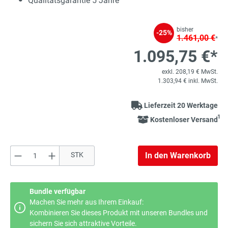
Qualitätsgarantie 5 Jahre
bisher
-25%
1.461,00 €
*
1.095,75 €*
exkl. 208,19 € MwSt.
1.303,94 € inkl. MwSt.
Lieferzeit 20 Werktage
1
Kostenloser Versand
Produkt Anzahl: Gib den gewünschten Wert e
STK
In den Warenkorb
Bundle verfügbar
Machen Sie mehr aus Ihrem Einkauf:
Kombinieren Sie dieses Produkt mit unseren Bundles und
sichern Sie sich attraktive Vorteile.