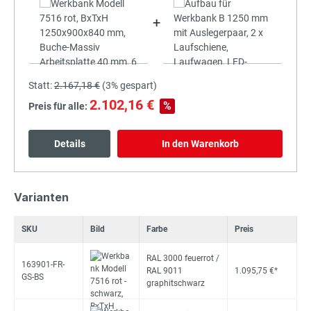
+
Statt:
2.167,18 €
(
3%
gespart)
2.102,16 €
%
Preis für alle:
Details
In den Warenkorb
Varianten
SKU
Bild
Farbe
Preis
RAL 3000 feuerrot /
163901-FR-
RAL 9011
1.095,75 €*
GS-BS
graphitschwarz