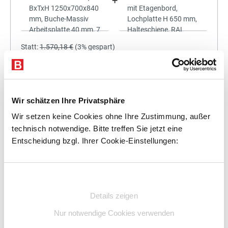
+
Statt:
1.570,18 €
(
3%
gespart)
1.523,07 €
%
Preis für alle:
Details
In den Warenkorb
Wir schätzen Ihre Privatsphäre
Wir setzen keine Cookies ohne Ihre Zustimmung, außer
technisch notwendige. Bitte treffen Sie jetzt eine
Entscheidung bzgl. Ihrer Cookie-Einstellungen:
+
Einwilligungsauswahl
Details zeigen
Statt:
1.724,46 €
(
3%
gespart)
Nur notwendige Cookies verwenden
1.672,73 €
%
Preis für alle: