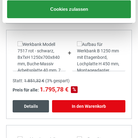
Cookies zulassen
Details
In den Warenkorb
+
Statt:
1.851,32 €
(
3%
gespart)
1.795,78 €
%
Preis für alle:
Details
In den Warenkorb