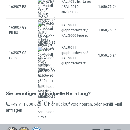
RAL 7035 lichtgrau
163907-BS
/ RAL 5010
1.050,75 €*
enzianblau
RAL 9011
163907-GS-
graphitschwarz /
1.050,75 €*
FR-BS
RAL 3000 feuerrot
RAL 9011
163907-GS-
graphitschwarz /
1.050,75 €*
GS-BS
RAL 9011
graphitschwarz
Sie benötigen individuelle Beratung?
+49 711 838 878 - 0
,
hier Rückruf vereinbaren
, oder per
Mail
anfragen