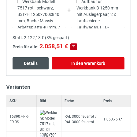
+
Statt:
2.122,18 €
(
3%
gespart)
2.058,51 €
%
Preis für alle:
Details
In den Warenkorb
Varianten
SKU
Bild
Farbe
Preis
163907-FR-
RAL 3000 feuerrot /
1.050,75 €*
FR-BS
RAL 3000 feuerrot