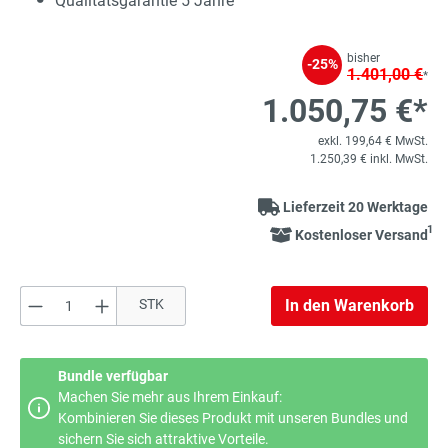
Qualitätsgarantie 5 Jahre
bisher
-25%
1.401,00 €
*
1.050,75 €*
exkl. 199,64 € MwSt.
1.250,39 € inkl. MwSt.
Lieferzeit 20 Werktage
1
Kostenloser Versand
Produkt Anzahl: Gib den gewünschten Wert e
STK
In den Warenkorb
Bundle verfügbar
Machen Sie mehr aus Ihrem Einkauf:
Kombinieren Sie dieses Produkt mit unseren Bundles und
sichern Sie sich attraktive Vorteile.