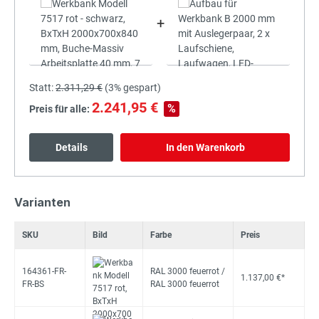
+
Statt:
2.311,29 €
(
3%
gespart)
2.241,95 €
%
Preis für alle:
Details
In den Warenkorb
Varianten
SKU
Bild
Farbe
Preis
164361-FR-
RAL 3000 feuerrot /
1.137,00 €*
FR-BS
RAL 3000 feuerrot