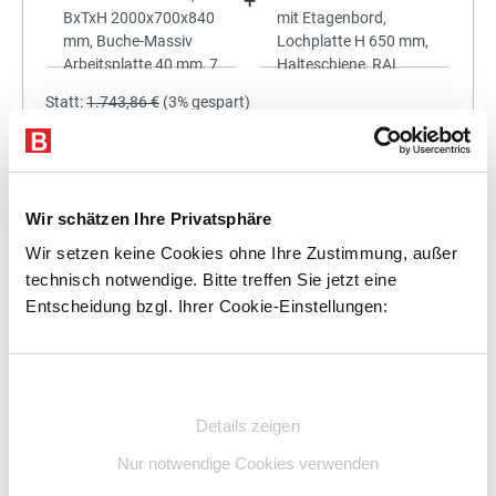
+
Statt:
1.743,86 €
(
3%
gespart)
1.691,54 €
%
Preis für alle:
Details
In den Warenkorb
Wir schätzen Ihre Privatsphäre
Wir setzen keine Cookies ohne Ihre Zustimmung, außer
technisch notwendige. Bitte treffen Sie jetzt eine
Entscheidung bzgl. Ihrer Cookie-Einstellungen:
+
Einwilligungsauswahl
Details zeigen
Statt:
1.917,00 €
(
3%
gespart)
Nur notwendige Cookies verwenden
1.859,49 €
%
Preis für alle: