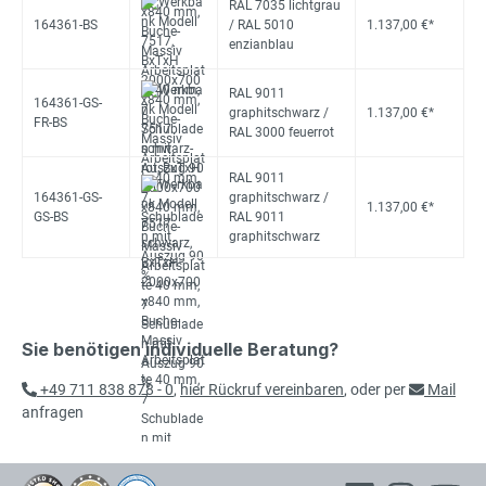
RAL 7035 lichtgrau
164361-BS
/ RAL 5010
1.137,00 €*
enzianblau
RAL 9011
164361-GS-
graphitschwarz /
1.137,00 €*
FR-BS
RAL 3000 feuerrot
RAL 9011
164361-GS-
graphitschwarz /
1.137,00 €*
GS-BS
RAL 9011
graphitschwarz
Sie benötigen individuelle Beratung?
+49 711 838 878 - 0
,
hier Rückruf vereinbaren
, oder per
Mail
anfragen