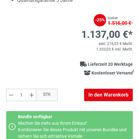
Qualitätsgarantie 5 Jahre
bisher
-25%
1.516,00 €
*
1.137,00 €*
exkl. 216,03 € MwSt.
1.353,03 € inkl. MwSt.
Lieferzeit 20 Werktage
1
Kostenloser Versand
Produkt Anzahl: Gib den gewünschten Wert e
STK
In den Warenkorb
Bundle verfügbar
Machen Sie mehr aus Ihrem Einkauf:
Kombinieren Sie dieses Produkt mit unseren Bundles und
sichern Sie sich attraktive Vorteile.