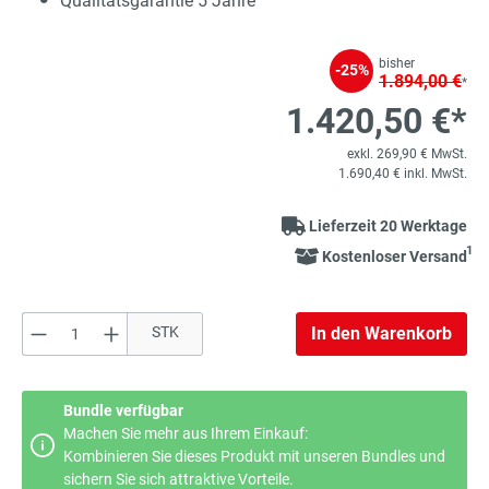
Qualitätsgarantie 5 Jahre
bisher
-25%
1.894,00 €
*
1.420,50 €*
exkl. 269,90 € MwSt.
1.690,40 € inkl. MwSt.
Lieferzeit 20 Werktage
1
Kostenloser Versand
Produkt Anzahl: Gib den gewünschten Wert e
STK
In den Warenkorb
Bundle verfügbar
Machen Sie mehr aus Ihrem Einkauf:
Kombinieren Sie dieses Produkt mit unseren Bundles und
sichern Sie sich attraktive Vorteile.