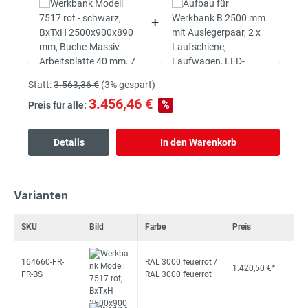
+
Statt:
3.563,36 €
(
3%
gespart)
3.456,46 €
%
Preis für alle:
Details
In den Warenkorb
Varianten
SKU
Bild
Farbe
Preis
164660-FR-
RAL 3000 feuerrot /
1.420,50 €*
FR-BS
RAL 3000 feuerrot