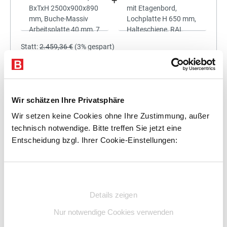
+
Statt:
2.459,36 €
(
3%
gespart)
2.385,58 €
%
Preis für alle:
Details
In den Warenkorb
Wir schätzen Ihre Privatsphäre
Wir setzen keine Cookies ohne Ihre Zustimmung, außer
technisch notwendige. Bitte treffen Sie jetzt eine
Entscheidung bzgl. Ihrer Cookie-Einstellungen:
+
Einwilligungsauswahl
Details zeigen
Statt:
2.767,93 €
(
3%
gespart)
Nur notwendige Cookies verwenden
2.684,89 €
%
Preis für alle: