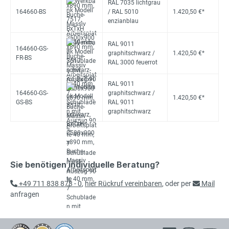
RAL 7035 lichtgrau
164660-BS
/ RAL 5010
1.420,50 €*
enzianblau
RAL 9011
164660-GS-
graphitschwarz /
1.420,50 €*
FR-BS
RAL 3000 feuerrot
RAL 9011
164660-GS-
graphitschwarz /
1.420,50 €*
GS-BS
RAL 9011
graphitschwarz
Sie benötigen individuelle Beratung?
+49 711 838 878 - 0
,
hier Rückruf vereinbaren
, oder per
Mail
anfragen