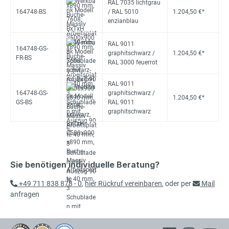
RAL 7035 lichtgrau
164748-BS
/ RAL 5010
1.204,50 €*
enzianblau
RAL 9011
164748-GS-
graphitschwarz /
1.204,50 €*
FR-BS
RAL 3000 feuerrot
RAL 9011
164748-GS-
graphitschwarz /
1.204,50 €*
GS-BS
RAL 9011
graphitschwarz
Sie benötigen individuelle Beratung?
+49 711 838 878 - 0
,
hier Rückruf vereinbaren
, oder per
Mail
anfragen