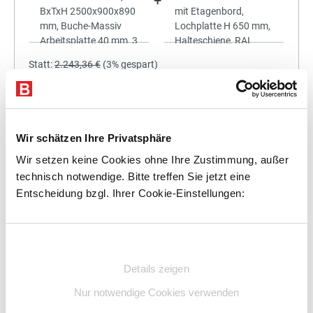
+
Statt:
2.243,36 €
(
3%
gespart)
2.176,06 €
%
Preis für alle:
Details
In den Warenkorb
Wir schätzen Ihre Privatsphäre
Wir setzen keine Cookies ohne Ihre Zustimmung, außer
technisch notwendige. Bitte treffen Sie jetzt eine
Entscheidung bzgl. Ihrer Cookie-Einstellungen:
+
Einwilligungsauswahl
Details zeigen
Statt:
2.551,93 €
(
3%
gespart)
Nur notwendige Cookies verwenden
2.475,37 €
%
Preis für alle: