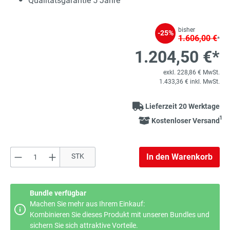
Qualitätsgarantie 5 Jahre
bisher
-25%
1.606,00 €
*
1.204,50 €*
exkl. 228,86 € MwSt.
1.433,36 € inkl. MwSt.
Lieferzeit 20 Werktage
1
Kostenloser Versand
Produkt Anzahl: Gib den gewünschten Wert e
STK
In den Warenkorb
Bundle verfügbar
Machen Sie mehr aus Ihrem Einkauf:
Kombinieren Sie dieses Produkt mit unseren Bundles und
sichern Sie sich attraktive Vorteile.