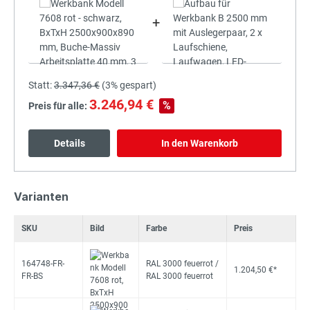
+
Statt:
3.347,36 €
(
3%
gespart)
3.246,94 €
%
Preis für alle:
Details
In den Warenkorb
Varianten
SKU
Bild
Farbe
Preis
164748-FR-
RAL 3000 feuerrot /
1.204,50 €*
FR-BS
RAL 3000 feuerrot