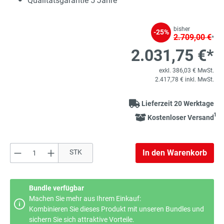
Qualitätsgarantie 5 Jahre
bisher
-25%
2.709,00 €
*
2.031,75 €*
exkl. 386,03 € MwSt.
2.417,78 € inkl. MwSt.
Lieferzeit 20 Werktage
1
Kostenloser Versand
Produkt Anzahl: Gib den gewünschten Wert e
STK
In den Warenkorb
Bundle verfügbar
Machen Sie mehr aus Ihrem Einkauf:
Kombinieren Sie dieses Produkt mit unseren Bundles und
sichern Sie sich attraktive Vorteile.