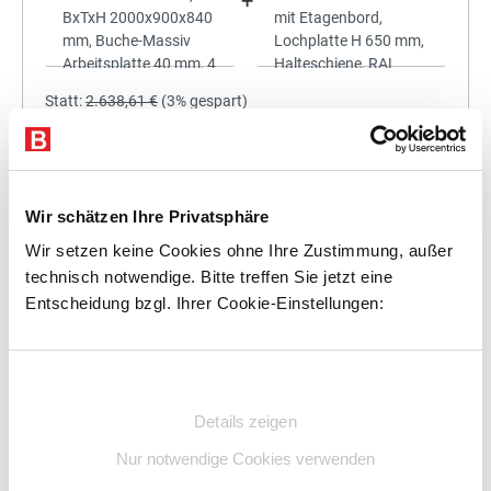
+
Statt:
2.638,61 €
(
3%
gespart)
2.559,45 €
%
Preis für alle:
Details
In den Warenkorb
Wir schätzen Ihre Privatsphäre
Wir setzen keine Cookies ohne Ihre Zustimmung, außer
technisch notwendige. Bitte treffen Sie jetzt eine
Entscheidung bzgl. Ihrer Cookie-Einstellungen:
+
Einwilligungsauswahl
Details zeigen
Statt:
2.811,75 €
(
3%
gespart)
Nur notwendige Cookies verwenden
2.727,40 €
%
Preis für alle: