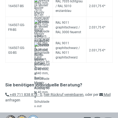
RAL 7035 lichtgrau
164507-BS
/ RAL 5010
2.031,75 €*
enzianblau
RAL 9011
164507-GS-
graphitschwarz /
2.031,75 €*
FR-BS
RAL 3000 feuerrot
RAL 9011
164507-GS-
graphitschwarz /
2.031,75 €*
GS-BS
RAL 9011
graphitschwarz
Sie benötigen individuelle Beratung?
+49 711 838 878 - 0
,
hier Rückruf vereinbaren
, oder per
Mail
anfragen