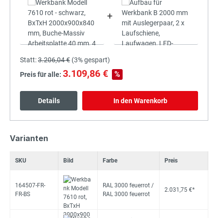
+
Statt:
3.206,04 €
(
3%
gespart)
3.109,86 €
%
Preis für alle:
Details
In den Warenkorb
Varianten
SKU
Bild
Farbe
Preis
164507-FR-
RAL 3000 feuerrot /
2.031,75 €*
FR-BS
RAL 3000 feuerrot