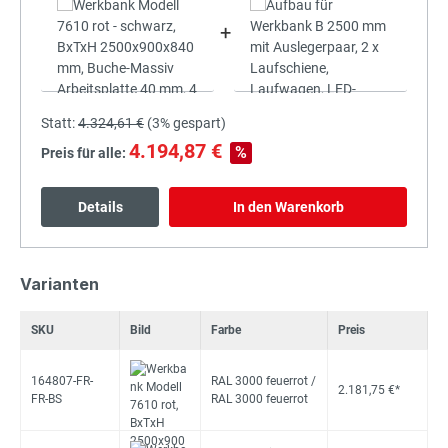
+
Statt:
4.324,61 €
(
3%
gespart)
4.194,87 €
%
Preis für alle:
Details
In den Warenkorb
Varianten
SKU
Bild
Farbe
Preis
164807-FR-
RAL 3000 feuerrot /
2.181,75 €*
FR-BS
RAL 3000 feuerrot