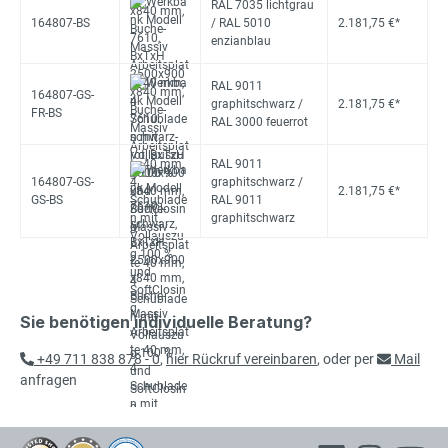
RAL 7035 lichtgrau
164807-BS
/ RAL 5010
2.181,75 €*
enzianblau
RAL 9011
164807-GS-
graphitschwarz /
2.181,75 €*
FR-BS
RAL 3000 feuerrot
RAL 9011
164807-GS-
graphitschwarz /
2.181,75 €*
GS-BS
RAL 9011
graphitschwarz
Sie benötigen individuelle Beratung?
+49 711 838 878 - 0
,
hier Rückruf vereinbaren
, oder per
Mail
anfragen