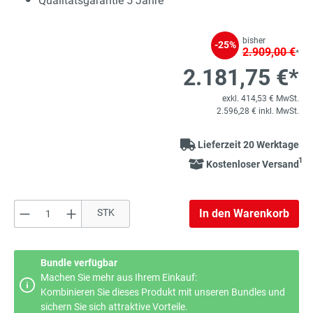
Qualitätsgarantie 5 Jahre
bisher
-25%
2.909,00 €
*
2.181,75 €*
exkl. 414,53 € MwSt.
2.596,28 € inkl. MwSt.
Lieferzeit 20 Werktage
1
Kostenloser Versand
Produkt Anzahl: Gib den gewünschten Wert e
STK
In den Warenkorb
Bundle verfügbar
Machen Sie mehr aus Ihrem Einkauf:
Kombinieren Sie dieses Produkt mit unseren Bundles und
sichern Sie sich attraktive Vorteile.