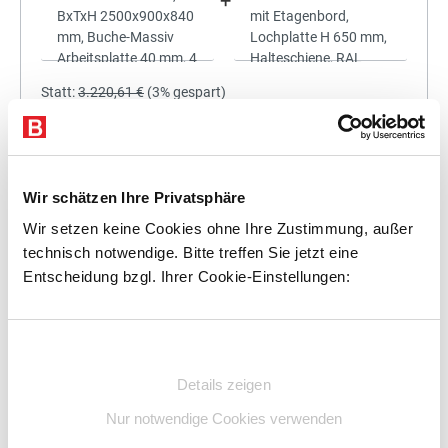
+
Statt:
3.220,61 €
(
3%
gespart)
3.123,99 €
%
Preis für alle:
Details
In den Warenkorb
Wir schätzen Ihre Privatsphäre
Wir setzen keine Cookies ohne Ihre Zustimmung, außer
technisch notwendige. Bitte treffen Sie jetzt eine
Entscheidung bzgl. Ihrer Cookie-Einstellungen:
+
Einwilligungsauswahl
Details zeigen
Statt:
3.529,18 €
(
3%
gespart)
Nur notwendige Cookies verwenden
3.423,30 €
%
Preis für alle: