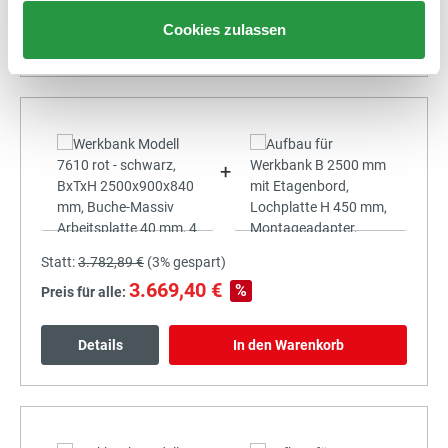
Cookies zulassen
Details
In den Warenkorb
+
Statt:
3.782,89 €
(
3%
gespart)
3.669,40 €
%
Preis für alle:
Details
In den Warenkorb