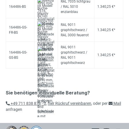
RAL 7035 lichtgrau
164486-BS
/ RAL 5010
1.340,25 €*
enzianblau
RAL 9011
164486-GS-
graphitschwarz /
1.340,25 €*
FR-BS
RAL 3000 feuerrot
RAL 9011
164486-GS-
graphitschwarz /
1.340,25 €*
GS-BS
RAL 9011
graphitschwarz
Sie benötigen individuelle Beratung?
+49 711 838 878 - 0
,
hier Rückruf vereinbaren
, oder per
Mail
anfragen