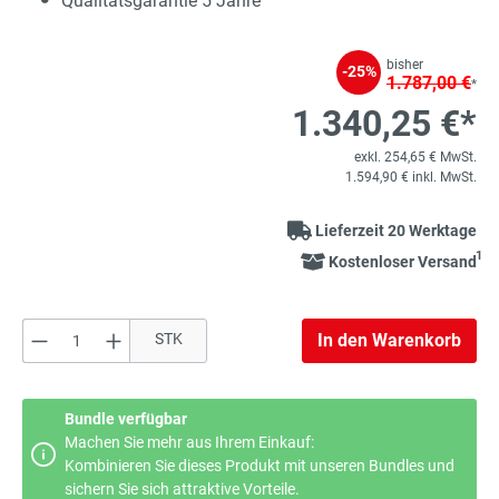
Qualitätsgarantie 5 Jahre
bisher
-25%
1.787,00 €
*
1.340,25 €*
exkl. 254,65 € MwSt.
1.594,90 € inkl. MwSt.
Lieferzeit 20 Werktage
1
Kostenloser Versand
Produkt Anzahl: Gib den gewünschten Wert e
STK
In den Warenkorb
Bundle verfügbar
Machen Sie mehr aus Ihrem Einkauf:
Kombinieren Sie dieses Produkt mit unseren Bundles und
sichern Sie sich attraktive Vorteile.