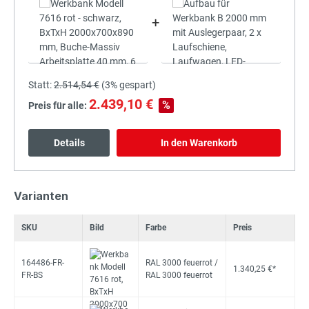
+
Statt:
2.514,54 €
(
3%
gespart)
2.439,10 €
%
Preis für alle:
Details
In den Warenkorb
Varianten
SKU
Bild
Farbe
Preis
164486-FR-
RAL 3000 feuerrot /
1.340,25 €*
FR-BS
RAL 3000 feuerrot