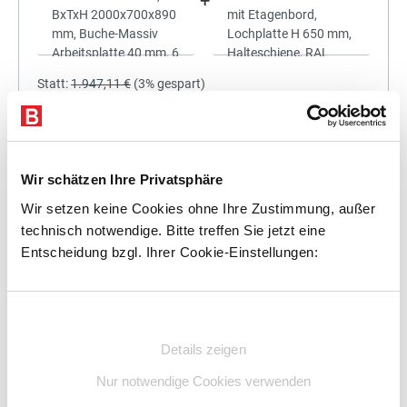
+
Statt:
1.947,11 €
(
3%
gespart)
1.888,70 €
%
Preis für alle:
Details
In den Warenkorb
Wir schätzen Ihre Privatsphäre
Wir setzen keine Cookies ohne Ihre Zustimmung, außer
technisch notwendige. Bitte treffen Sie jetzt eine
Entscheidung bzgl. Ihrer Cookie-Einstellungen:
+
Einwilligungsauswahl
Details zeigen
Statt:
2.120,25 €
(
3%
gespart)
Nur notwendige Cookies verwenden
2.056,64 €
%
Preis für alle: