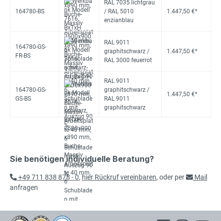
RAL 7035 lichtgrau
164780-BS
/ RAL 5010
1.447,50 €*
enzianblau
RAL 9011
164780-GS-
graphitschwarz /
1.447,50 €*
FR-BS
RAL 3000 feuerrot
RAL 9011
164780-GS-
graphitschwarz /
1.447,50 €*
GS-BS
RAL 9011
graphitschwarz
Sie benötigen individuelle Beratung?
+49 711 838 878 - 0
,
hier Rückruf vereinbaren
, oder per
Mail
anfragen