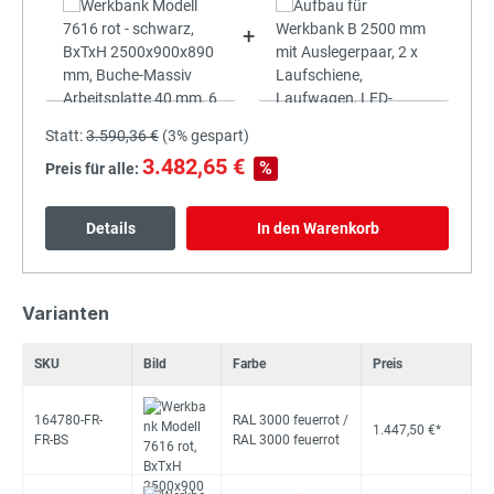
+
Statt:
3.590,36 €
(
3%
gespart)
3.482,65 €
%
Preis für alle:
Details
In den Warenkorb
Varianten
SKU
Bild
Farbe
Preis
164780-FR-
RAL 3000 feuerrot /
1.447,50 €*
FR-BS
RAL 3000 feuerrot