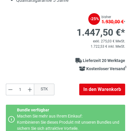
Qualitätsgarantie 5 Jahre
bisher
-25%
1.930,00 €
*
1.447,50 €*
exkl. 275,03 € MwSt.
1.722,53 € inkl. MwSt.
Lieferzeit 20 Werktage
1
Kostenloser Versand
Produkt Anzahl: Gib den gewünschten Wert e
STK
In den Warenkorb
Bundle verfügbar
Machen Sie mehr aus Ihrem Einkauf:
Kombinieren Sie dieses Produkt mit unseren Bundles und
sichern Sie sich attraktive Vorteile.