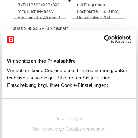
+
Statt:
2.486,36 €
(
3%
gespart)
2.411,77 €
%
Preis für alle:
Details
In den Warenkorb
Wir schätzen Ihre Privatsphäre
Wir setzen keine Cookies ohne Ihre Zustimmung, außer
technisch notwendige. Bitte treffen Sie jetzt eine
Entscheidung bzgl. Ihrer Cookie-Einstellungen:
+
Einwilligungsauswahl
Details zeigen
Statt:
2.794,93 €
(
3%
gespart)
Nur notwendige Cookies verwenden
2.711,08 €
%
Preis für alle: