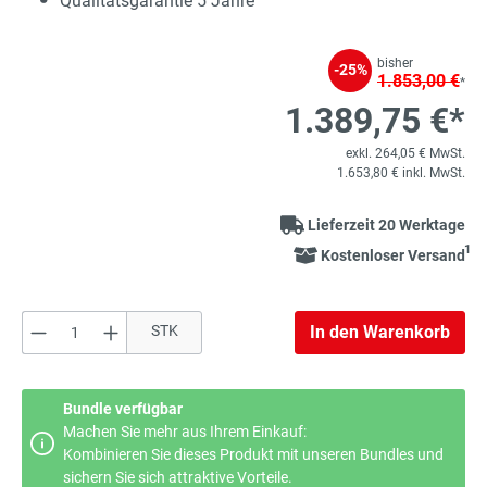
Qualitätsgarantie 5 Jahre
bisher
-25%
1.853,00 €
*
1.389,75 €*
exkl. 264,05 € MwSt.
1.653,80 € inkl. MwSt.
Lieferzeit 20 Werktage
1
Kostenloser Versand
Produkt Anzahl: Gib den gewünschten Wert e
STK
In den Warenkorb
Bundle verfügbar
Machen Sie mehr aus Ihrem Einkauf:
Kombinieren Sie dieses Produkt mit unseren Bundles und
sichern Sie sich attraktive Vorteile.