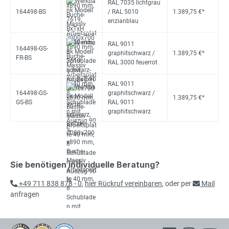
RAL 7035 lichtgrau
164498-BS
/ RAL 5010
1.389,75 €*
enzianblau
RAL 9011
164498-GS-
graphitschwarz /
1.389,75 €*
FR-BS
RAL 3000 feuerrot
RAL 9011
164498-GS-
graphitschwarz /
1.389,75 €*
GS-BS
RAL 9011
graphitschwarz
Sie benötigen individuelle Beratung?
+49 711 838 878 - 0
,
hier Rückruf vereinbaren
, oder per
Mail
anfragen