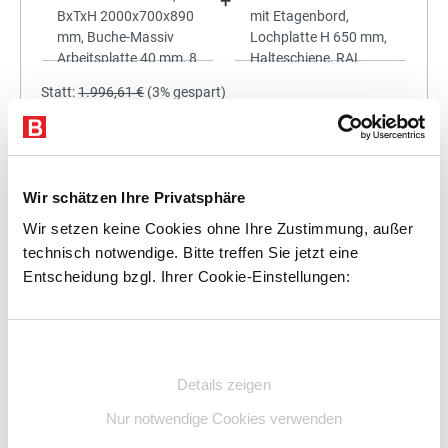
+
Statt:
1.996,61 €
(
3%
gespart)
1.936,71 €
%
Preis für alle:
Details
In den Warenkorb
Wir schätzen Ihre Privatsphäre
Wir setzen keine Cookies ohne Ihre Zustimmung, außer
technisch notwendige. Bitte treffen Sie jetzt eine
Entscheidung bzgl. Ihrer Cookie-Einstellungen:
+
Einwilligungsauswahl
Details zeigen
Statt:
2.169,75 €
(
3%
gespart)
Nur notwendige Cookies verwenden
2.104,66 €
%
Preis für alle: