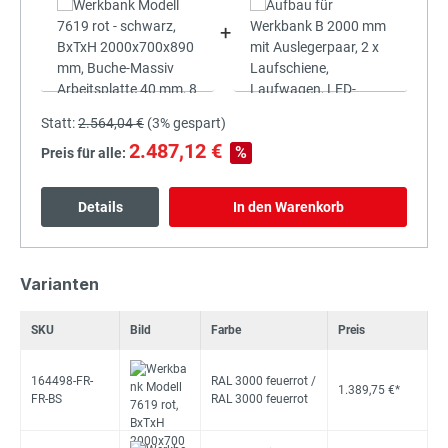
+
Statt:
2.564,04 €
(
3%
gespart)
2.487,12 €
%
Preis für alle:
Details
In den Warenkorb
Varianten
SKU
Bild
Farbe
Preis
164498-FR-
RAL 3000 feuerrot /
1.389,75 €*
FR-BS
RAL 3000 feuerrot