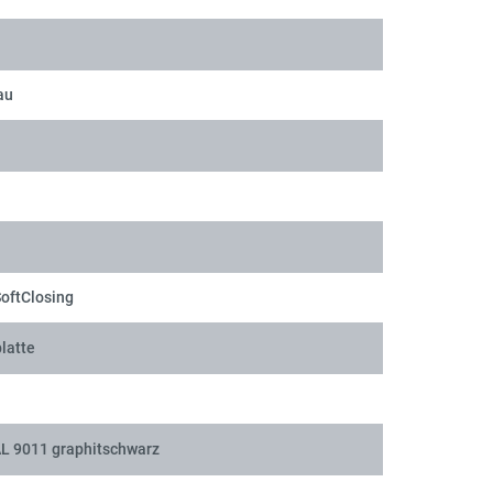
au
SoftClosing
latte
AL 9011 graphitschwarz