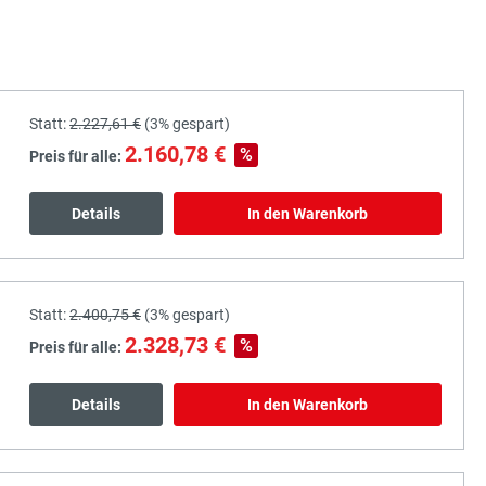
Statt:
2.227,61 €
(
3%
gespart)
2.160,78 €
%
Preis für alle:
Details
In den Warenkorb
Statt:
2.400,75 €
(
3%
gespart)
2.328,73 €
%
Preis für alle:
Details
In den Warenkorb