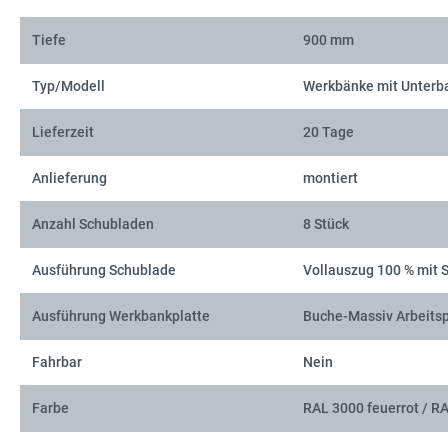
Tiefe
900 mm
Typ/Modell
Werkbänke mit Unterb
Lieferzeit
20 Tage
Anlieferung
montiert
Anzahl Schubladen
8 Stück
Ausführung Schublade
Vollauszug 100 % mit 
Ausführung Werkbankplatte
Buche-Massiv Arbeitsp
Fahrbar
Nein
Farbe
RAL 3000 feuerrot / R