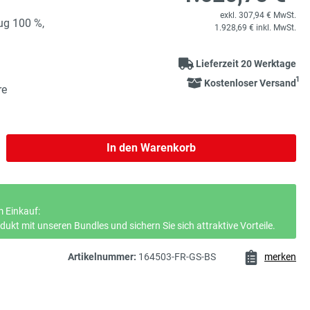
exkl. 307,94 € MwSt.
ug 100 %,
1.928,69 € inkl. MwSt.
Lieferzeit 20 Werktage
1
Kostenloser Versand
re
b den gewünschten Wert ein oder benutze 
In den Warenkorb
 Einkauf:
ukt mit unseren Bundles und sichern Sie sich attraktive Vorteile.
Artikelnummer:
164503-FR-GS-BS
merken