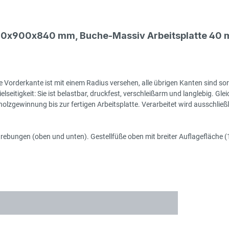
000x900x840 mm, Buche-Massiv Arbeitsplatte 40 m
 Vorderkante ist mit einem Radius versehen, alle übrigen Kanten sind sor
seitigkeit: Sie ist belastbar, druckfest, verschleißarm und langlebig. Gleic
zgewinnung bis zur fertigen Arbeitsplatte. Verarbeitet wird ausschließlic
rstrebungen (oben und unten). Gestellfüße oben mit breiter Auflagefläch