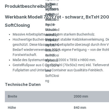
Produktbeschreibung
Werkbank Modell 7619 rot - schwarz, BxTxH 2
SoftClosing
Massive Arbeitsplatte aus 40 mm starkem Buchenholz.
Hochwertige Buchen-Riegel mit stabiler Keilzinkenverleimung. Die
geschützt. Diese klassische Arbeitsplatte überzeugt durch ihre Viel
Bedarf wiederverwenden. 100 % eigene Fertigung – von der Rohhol
Forstwirtschaft.
Maße des Systemunterbaus: B2000 x T850 x H800 mm.
Gestellfußpaar aus C-Profil-Stahl (70x50x2 mm) inkl. Tiefenve
Fußplatten und Unterbau-Container aus Qualitäts-Feinblech.
Technische Daten
Breite
2000 mm
Höhe
840 mm