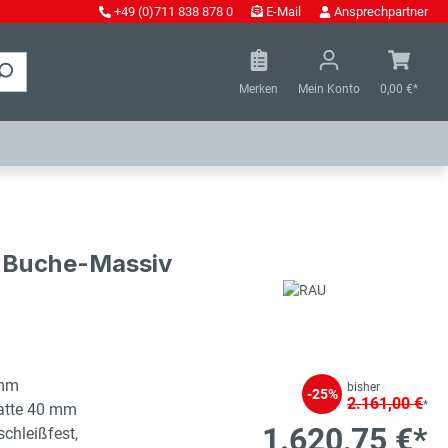
+49 (0)711 838 878 0
E-Mail
Ansprechpartner
Merken
Mein Konto
0,00 €*
- Buche-Massiv
 mm
bisher
-25%
2.161,00 €
*
latte 40 mm
1.620,75 €*
schleißfest,