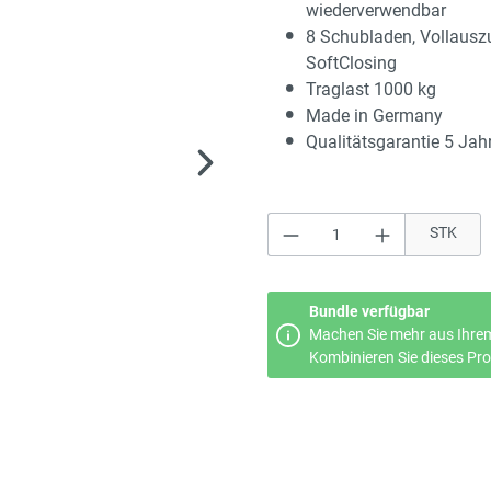
wiederverwendbar
8 Schubladen, Vollausz
SoftClosing
Traglast 1000 kg
Made in Germany
Qualitätsgarantie 5 Jah
Produkt Anzahl: Gi
STK
Bundle verfügbar
Machen Sie mehr aus Ihrem
Kombinieren Sie dieses Prod