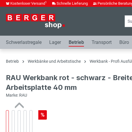
1
Kostenloser Versand
Schnelle Lieferung
Persönliche Beratun
springen
Zur Hauptnavigation springen
Schwerlastregale
Lager
Betrieb
Transport
Büro
Betrieb
Werkbänke und Arbeitstische
Werkbank - Profi Ausfü
RAU Werkbank rot - schwarz - Breit
Arbeitsplatte 40 mm
Marke: RAU
%